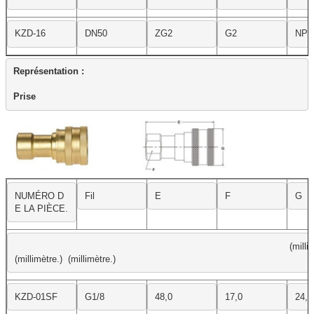
KZD-16
DN50
ZG2
G2
NPT
Représentation :

Prise
NUMÉRO D
Fil
E
F
G
E LA PIÈCE.
(millimètr
(millimètre.)  (millimètre.)
KZD-01SF
G1/8
48,0
17,0
24,0