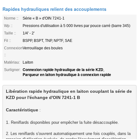
Rapides hydrauliques relient des accouplements
Norme ::
Série « B » d'OIN 7241-1
Wp ::
Pressions d'utilisation à 5 000 livres par pouce carré (barre 345)
Taille ::
1/4' - 2'
Fil ::
BSPP, BSPT, TNP, NPTF, SAE
Connexion
Verrouillage des boules
::
Matériau:
Laiton
Connexion rapide hydraulique de la série KZD
Surligner:
,
Parqueur en laiton hydraulique à connexion rapide
Libération rapide hydraulique en laiton couplant la série de 
KZD pour l'échange d'OIN 7241-1 B

Caractéristique
 :

1. 
Reniflards disponibles pour empêcher la fuite désaccouplée.

2. Les reniflards s'ouvrent automatiquement une fois couplés, dans la 