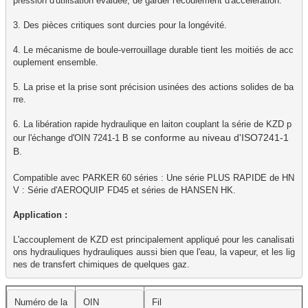
pression d'utilisation évaluée, de garder l'écoulement d'accélération.

3. Des pièces critiques sont durcies pour la longévité.

4. Le mécanisme de boule-verrouillage durable tient les moitiés de acc
ouplement ensemble.

5. La prise et la prise sont précision usinées des actions solides de ba
rre.

6. La libération rapide hydraulique en laiton couplant la série de KZD p
se conforme au niveau d'ISO7241-1
our l'échange d'OIN 7241-1 B 
B.

Compatible avec PARKER 60 séries : Une série PLUS RAPIDE de HN
V : Série d'AEROQUIP FD45 et séries de HANSEN HK.

Application : 

L'accouplement de KZD est principalement appliqué pour les canalisati
ons hydrauliques hydrauliques aussi bien que l'eau, la vapeur, et les lig
nes de transfert chimiques de quelques gaz.
Numéro de la 
OIN
Fil