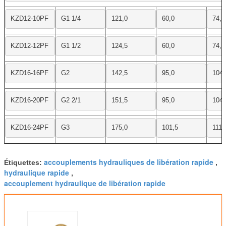
KZD12-10PF
G1 1/4
121,0
60,0
74,5
KZD12-12PF
G1 1/2
124,5
60,0
74,5
KZD16-16PF
G2
142,5
95,0
104,
KZD16-20PF
G2 2/1
151,5
95,0
104,
KZD16-24PF
G3
175,0
101,5
111,
accouplements hydrauliques de libération rapide
Étiquettes:
,
hydraulique rapide
,
accouplement hydraulique de libération rapide