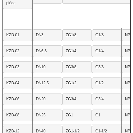
pièce.
KZD-01
DN3
ZG1/8
G1/8
NPT
KZD-02
DN6.3
ZG1/4
G1/4
NPT
KZD-03
DN10
ZG3/8
G3/8
NPT
KZD-04
DN12.5
ZG1/2
G1/2
NPT
KZD-06
DN20
ZG3/4
G3/4
NPT
KZD-08
DN25
ZG1
G1
NPT
KZD-12
DN40
ZG1-1/2
G1-1/2
NPT1