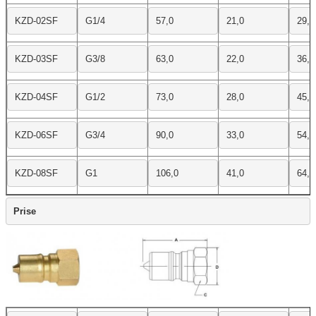
KZD-02SF
G1/4
57,0
21,0
29,0
KZD-03SF
G3/8
63,0
22,0
36,0
KZD-04SF
G1/2
73,0
28,0
45,0
KZD-06SF
G3/4
90,0
33,0
54,0
KZD-08SF
G1
106,0
41,0
64,0
Prise