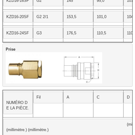
KZD16-16SF
G2
145
95,0
101,
KZD16-20SF
G2 2/1
153,5
101,0
104,
KZD16-24SF
G3
176,5
110,5
110,
Fil
A
C
D
NUMÉRO D
E LA PIÈCE.
(milli
(millimètre.) (millimètre.)