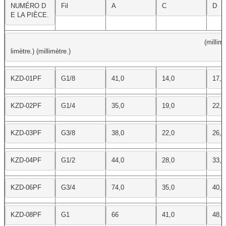
NUMÉRO D
Fil
A
C
D
E LA PIÈCE.
(millimè
limètre.) (millimètre.)
KZD-01PF
G1/8
41,0
14,0
17,0
KZD-02PF
G1/4
35,0
19,0
22,0
KZD-03PF
G3/8
38,0
22,0
26,0
KZD-04PF
G1/2
44,0
28,0
33,0
KZD-06PF
G3/4
74,0
35,0
40,0
KZD-08PF
G1
66
41,0
48,0