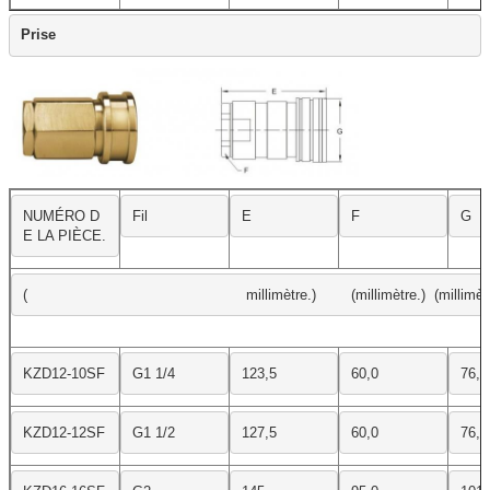
Prise
NUMÉRO D
Fil
E
F
G
E LA PIÈCE.
(                                                  millimètre.)        (millimètre.)  (millimèt
KZD12-10SF
G1 1/4
123,5
60,0
76,5
KZD12-12SF
G1 1/2
127,5
60,0
76,5