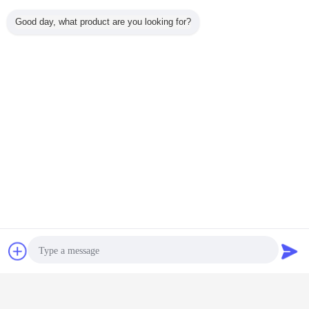
Good day, what product are you looking for?
connecteurs hydrauliques de visage plat
Étiquettes:
,
coupleurs rapides hydrauliques plans
,
coupleur hydraulique de visage plat
Série hydraulique plane des
coupleurs rapides QKPS d'acier
inoxydable pour l'industrie
d'agriculture
Continuer
Bavarder
Demande de
Accouplement hydraulique de visage plat
Plus
soumission