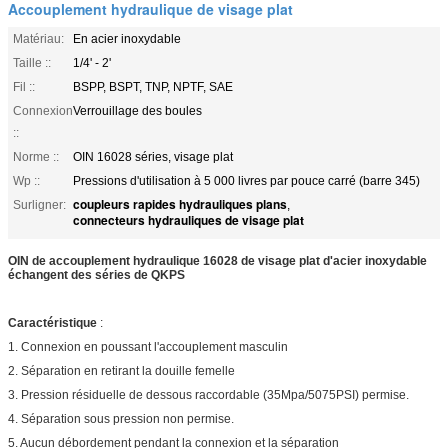
Accouplement hydraulique de visage plat
Matériau:
En acier inoxydable
Taille ::
1/4' - 2'
Fil ::
BSPP, BSPT, TNP, NPTF, SAE
Connexion
Verrouillage des boules
::
Norme ::
OIN 16028 séries, visage plat
Wp ::
Pressions d'utilisation à 5 000 livres par pouce carré (barre 345)
coupleurs rapides hydrauliques plans
Surligner:
,
connecteurs hydrauliques de visage plat
OIN de accouplement hydraulique 16028 de visage plat d'acier inoxydable
échangent des séries de QKPS
Caractéristique
:
1. Connexion en poussant l'accouplement masculin
2. Séparation en retirant la douille femelle
3. Pression résiduelle de dessous raccordable (35Mpa/5075PSI) permise.
4. Séparation sous pression non permise.
5. Aucun débordement pendant la connexion et la séparation