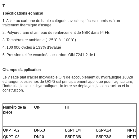
T
spécifications echnical
1. Acier au carbone de haute catégorie avec les pièces soumises à un
traitement thermique d'usage
2. Polyuréthane et anneau de renforcement de NBR dans PTFE
3. Température ambiante (- 25°C à +100°C)
4. 100 000 cycles à 133% d'évalué
5. Pression reliée examinée accordant OIN 7241-2 de t
Champs d'application
Le visage plat d'acier inoxydable OIN de accouplement qu'hydraulique 16028
échangent des séries de QKPS est principalement appliqué pour l'agriculture,
l'industrie, les outils hydrauliques, la terre se déplaçant, la construction et la
construction.
Numéro de la
OIN
Fil
pièce.
QKPT -02
DN6.3
BSPT 1/4
BSPP1/4
NPT1/
QKPT -03
DN10
BSPT 3/8
BSPP3/8
NPT3/