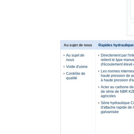
Au sujet de nous
Rapides hydraulique
Au sujet de
Directement par l'in
nous
relient le type manue
d'écoulement élevé 
Visite d'usine
Les normes internes 
Contrôle de
haute pression de 
qualité
à haute pression d'
Acier au carbone d
de série de NBR KZ
agricoles
Série hydraulique 
d'attache rapide de 
galvanisée