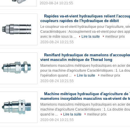
2020-08-24 10:21:55
Rapides va-et-vient hydrauliques relient l'acco
coupleurs rapides de l'hydraulique de débit
Le coupleur va-et-vient hydraulique pour l'agriculture, 
Caractéristiques : Accouplement va-et-vient pour des app
avec le mâle sous la ...
Lire la suite
meilleur prix
2020-08-24 10:21:55
Reniflard hydraulique de mamelons d'accouplem
vient masculin métrique de Therad long
Mamelons masculins métriques hydrauliques en acier de 
pour la machine d'agriculture Caractéristiques : 1. La do
l'opération quand ...
Lire la suite
meilleur prix
2020-08-24 10:21:55
Machine métrique hydraulique d'agriculture de
mamelons inoxydables masculins va-et-vient de t
Mamelons masculins métriques hydrauliques en acier de 
machine d'agriculture Caractéristiques : 1. La double dou
quand le ...
Lire la suite
meilleur prix
2020-08-24 10:21:55