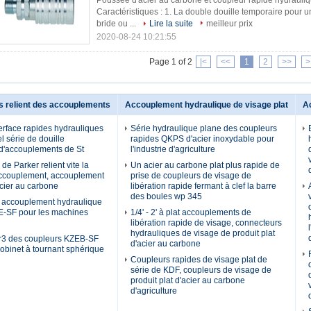
Poussée d'acier au carbone et coupleur rapide hydrauliqu
Caractéristiques : 1. La double douille temporaire pour u
bride ou ...
Lire la suite
meilleur prix
2020-08-24 10:21:55
Page 1 of 2
|<
<<
1
2
>>
>
s relient des accouplements
Accouplement hydraulique de visage plat
A
terface rapides hydrauliques
Série hydraulique plane des coupleurs
l série de douille
rapides QKPS d'acier inoxydable pour
d'accouplements de St
l'industrie d'agriculture
de Parker relient vite la
Un acier au carbone plat plus rapide de
accouplement, accouplement
prise de coupleurs de visage de
acier au carbone
libération rapide fermant à clef la barre
des boules wp 345
e accouplement hydraulique
E-SF pour les machines
1/4' - 2' à plat accouplements de
libération rapide de visage, connecteurs
hydrauliques de visage de produit plat
Cr3 des coupleurs KZEB-SF
d'acier au carbone
robinet à tournant sphérique
Coupleurs rapides de visage plat de
série de KDF, coupleurs de visage de
produit plat d'acier au carbone
d'agriculture