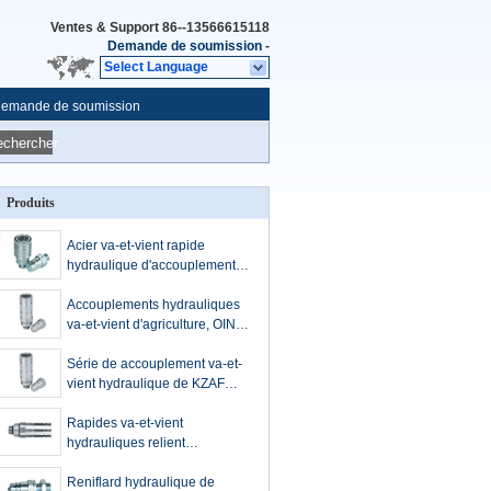
Ventes & Support
86--13566615118
Demande de soumission
-
Select Language
emande de soumission
echercher
Produits
Acier va-et-vient rapide
hydraulique d'accouplement
pour le zinc CR3 de machine
d'agriculture
Accouplements hydrauliques
va-et-vient d'agriculture, OIN
de KZAV un coupleur rapide
hydraulique d'échange
Série de accouplement va-et-
vient hydraulique de KZAF
pour l'OIN une agriculture
d'échange
Rapides va-et-vient
hydrauliques relient
l'accouplement, hauts
coupleurs rapides de
Reniflard hydraulique de