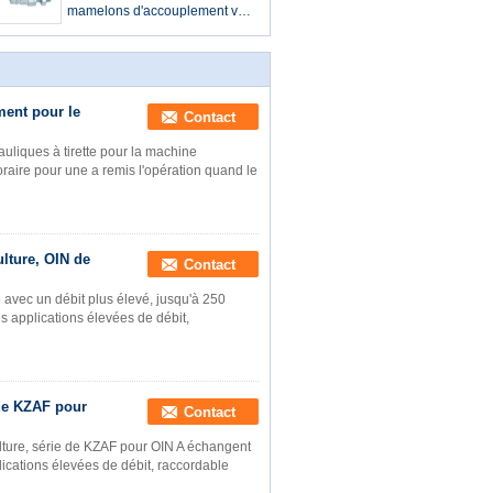
l'hydraulique de débit
mamelons d'accouplement va-
et-vient masculin métrique de
Therad long
ment pour le
Contact
uliques à tirette pour la machine
oraire pour une a remis l'opération quand le
lture, OIN de
Contact
 avec un débit plus élevé, jusqu'à 250
es applications élevées de débit,
 de KZAF pour
Contact
ulture, série de KZAF pour OIN A échangent
lications élevées de débit, raccordable