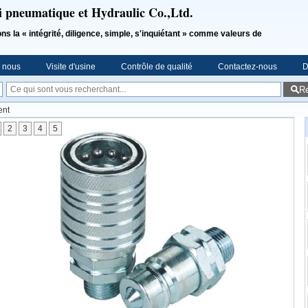
i pneumatique et Hydraulic Co.,Ltd.
a « intégrité, diligence, simple, s'inquiétant » comme valeurs de
e nous
Visite d'usine
Contrôle de qualité
Contactez-nous
D
R
ent
2
3
4
5