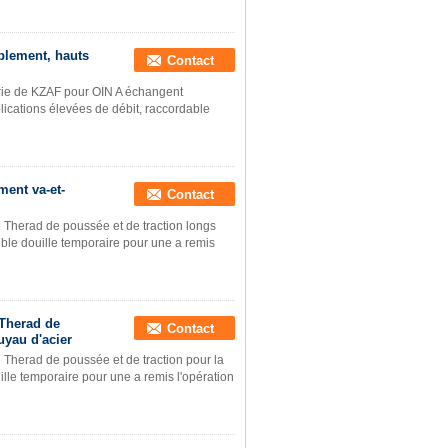
uplement, hauts
Contact
série de KZAF pour OIN A échangent
lications élevées de débit, raccordable
ent va-et-
Contact
Therad de poussée et de traction longs
uble douille temporaire pour une a remis
 Therad de
Contact
uyau d'acier
Therad de poussée et de traction pour la
ille temporaire pour une a remis l'opération