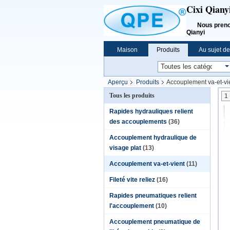
Cixi Qiany
Nous prenons l
Qianyi
Maison
Produits
Au sujet d
Aperçu
Produits
Accouplement va-et-vi
Tous les produits
1
Rapides hydrauliques relient
des accouplements
(36)
Accouplement hydraulique de
visage plat
(13)
Accouplement va-et-vient
(11)
Fileté vite reliez
(16)
Rapides pneumatiques relient
l'accouplement
(10)
Accouplement pneumatique de