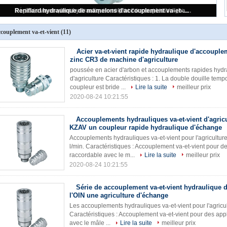
Acier va-et-vient rapide hydraulique d'accouplement pour le zinc CR3 de machine d'agriculture
couplement va-et-vient
(11)
Acier va-et-vient rapide hydraulique d'accouple
zinc CR3 de machine d'agriculture
poussée en acier d'arbon et accouplements rapides hydra
d'agriculture Caractéristiques : 1. La double douille temp
coupleur est bride ...
Lire la suite
meilleur prix
2020-08-24 10:21:55
Accouplements hydrauliques va-et-vient d'agricu
KZAV un coupleur rapide hydraulique d'échange
Accouplements hydrauliques va-et-vient pour l'agriculture
l/min. Caractéristiques : Accouplement va-et-vient pour d
raccordable avec le m...
Lire la suite
meilleur prix
2020-08-24 10:21:55
Série de accouplement va-et-vient hydraulique
l'OIN une agriculture d'échange
Les accouplements hydrauliques va-et-vient pour l'agric
Caractéristiques : Accouplement va-et-vient pour des app
avec le mâle ...
Lire la suite
meilleur prix