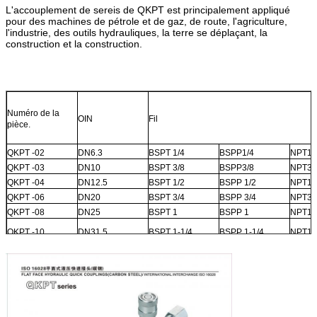
L'accouplement de sereis de QKPT est principalement appliqué
pour des machines de pétrole et de gaz, de route, l'agriculture,
l'industrie, des outils hydrauliques, la terre se déplaçant, la
construction et la construction.
Numéro de la
OIN
Fil
pièce.
QKPT -02
DN6.3
BSPT 1/4
BSPP1/4
NPT1/
QKPT -03
DN10
BSPT 3/8
BSPP3/8
NPT3/
QKPT -04
DN12.5
BSPT 1/2
BSPP 1/2
NPT1/
QKPT -06
DN20
BSPT 3/4
BSPP 3/4
NPT3/
QKPT -08
DN25
BSPT 1
BSPP 1
NPT1
QKPT -10
DN31.5
BSPT 1-1/4
BSPP 1-1/4
NPT1-