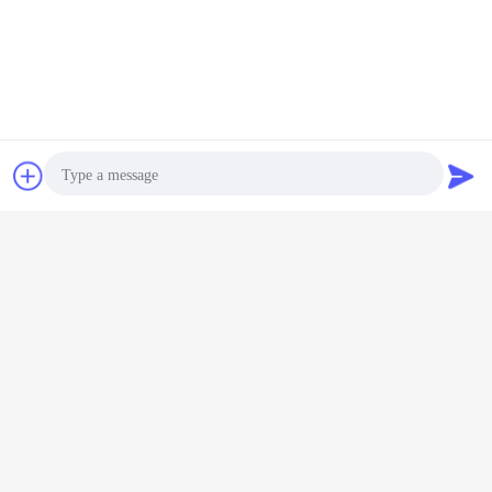
Bavarder
Demande de
soumission
Photo
Video Call
connecteurs hydrauliques de visage plat
Étiquettes:
,
Audio Call
coupleurs rapides hydrauliques plans
,
coupleur hydraulique de visage plat