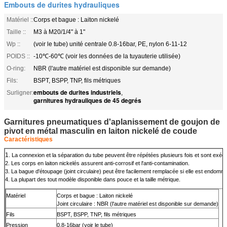
Embouts de durites hydrauliques
Matériel ::
Corps et bague : Laiton nickelé
Taille ::
M3 à M20/1/4" à 1"
Wp ::
(voir le tube) unité centrale 0.8-16bar, PE, nylon 6-11-12
POIDS ::
-10℃-60℃ (voir les données de la tuyauterie utilisée)
O-ring:
NBR (l'autre matériel est disponible sur demande)
Fils:
BSPT, BSPP, TNP, fils métriques
embouts de durites industriels
Surligner:
,
garnitures hydrauliques de 45 degrés
Garnitures pneumatiques d'aplanissement de goujon de
pivot en métal masculin en laiton nickelé de coude
Caractéristiques
1.
La connexion et la séparation du tube peuvent être répétées plusieurs fois et sont exécu
2. Les corps en laiton nickelés assurent anti-corrosif et l'anti-contamination.
3. La bague d'étoupage (joint circulaire) peut être facilement remplacée si elle est endomm
4. La plupart des tout modèle disponible dans pouce et la taille métrique.
Matériel
Corps et bague : Laiton nickelé
Joint circulaire : NBR (l'autre matériel est disponible sur demande)
Fils
BSPT, BSPP, TNP, fils métriques
Pression
0.8-16bar (voir le tube)