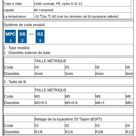
Tube à relier
Unité centrale, PE, nylon 6-11-12
Liquide
Air comprimé
la
)
La température
-10
℃
du
℃
-60 (voir les données de
tuyauterie utilisée
Système de code produit
1 : Type modèle
2 : Diamètre externe de tube
TAILLE MÉTRIQUE
Code
04
05
06
08
Diamètre.
4mm
5mm
6mm
8mm
3 : Taille de fil
TAILLE MÉTRIQUE
Code
M3
M5
M6
M8
Diamètre.
M3×0.5
M5×0.8
M6×1
M8×1
filetage de la tuyauterie 55°Taper (BSPT)
Code
01
02
03
04
Diamètre.
R1/8
R1/4
R3/8
R1/2