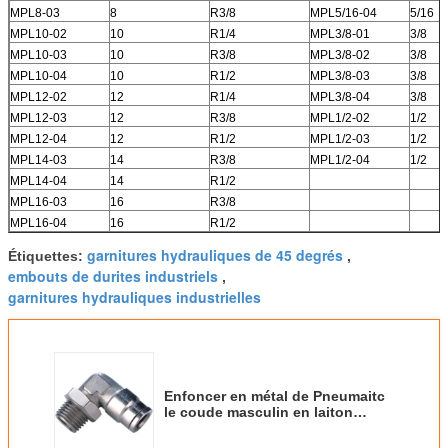
MPL8-03
8
R3/8
MPL5/16-04
5/16
MPL10-02
10
R1/4
MPL3/8-01
3/8
MPL10-03
10
R3/8
MPL3/8-02
3/8
MPL10-04
10
R1/2
MPL3/8-03
3/8
MPL12-02
12
R1/4
MPL3/8-04
3/8
MPL12-03
12
R3/8
MPL1/2-02
1/2
MPL12-04
12
R1/2
MPL1/2-03
1/2
MPL14-03
14
R3/8
MPL1/2-04
1/2
MPL14-04
14
R1/2
MPL16-03
16
R3/8
MPL16-04
16
R1/2
garnitures hydrauliques de 45 degrés
Étiquettes:
,
embouts de durites industriels
,
garnitures hydrauliques industrielles
Enfoncer en métal de Pneumaitc
le coude masculin en laiton
nickelé de pivot de goujon de
garnitures