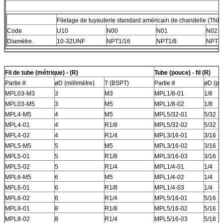
Filetage de tuyauterie standard américain de chandelle (TNP
Code
U10
N00
N01
N02
Diamètre.
10-32UNF
NPT1/16
NPT1/8
NPT1
Fil de tube (métrique) - (R)
Tube (pouce) - fil (R)
Partie #
øD (millimètre)
T (BSPT)
Partie #
øD (po
MPL03-M3
3
M3
MPL1/8-01
1/8
MPL03-M5
3
M5
MPL1/8-02
1/8
MPL4-M5
4
M5
MPL5/32-01
5/32
MPL4-01
4
R1/8
MPL5/32-02
5/32
MPL4-02
4
R1/4
MPL3/16-01
3/16
MPL5-M5
5
M5
MPL3/16-02
3/16
MPL5-01
5
R1/8
MPL3/16-03
3/16
MPL5-02
5
R1/4
MPL1/4-01
1/4
MPL6-M5
6
M5
MPL1/4-02
1/4
MPL6-01
6
R1/8
MPL1/4-03
1/4
MPL6-02
6
R1/4
MPL5/16-01
5/16
MPL8-01
8
R1/8
MPL5/16-02
5/16
MPL8-02
8
R1/4
MPL5/16-03
5/16