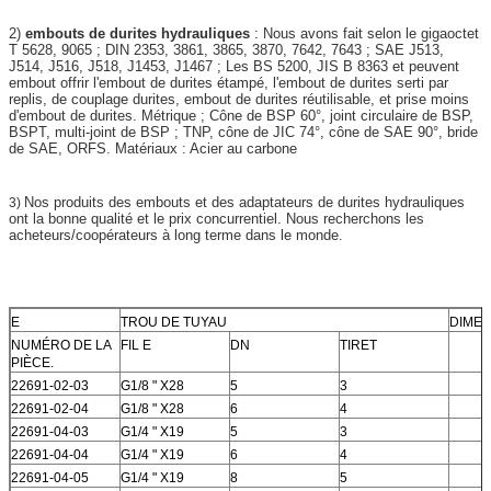
2)
embouts de durites hydrauliques
: Nous avons fait selon le gigaoctet
T 5628, 9065 ; DIN 2353, 3861, 3865, 3870, 7642, 7643 ; SAE J513,
J514, J516, J518, J1453, J1467 ; Les BS 5200, JIS B 8363 et peuvent
embout offrir l'embout de durites étampé, l'embout de durites serti par
replis, de couplage durites, embout de durites réutilisable, et prise moins
d'embout de durites. Métrique ; Cône de BSP 60°, joint circulaire de BSP,
BSPT, multi-joint de BSP ; TNP, cône de JIC 74°, cône de SAE 90°, bride
de SAE, ORFS. Matériaux : Acier au carbone
Nos produits des embouts et des adaptateurs de durites hydrauliques
3)
ont la bonne qualité et le prix concurrentiel. Nous recherchons les
acheteurs/coopérateurs à long terme dans le monde.
E
TROU DE TUYAU
DIMEN
NUMÉRO DE LA
FIL E
DN
TIRET
PIÈCE.
22691-02-03
G1/8 " X28
5
3
22691-02-04
G1/8 " X28
6
4
22691-04-03
G1/4 " X19
5
3
22691-04-04
G1/4 " X19
6
4
22691-04-05
G1/4 " X19
8
5