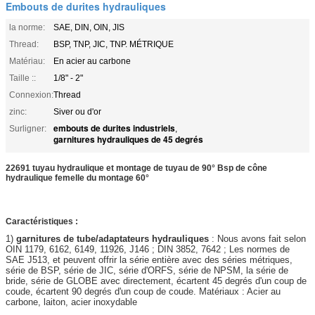
Embouts de durites hydrauliques
la norme:
SAE, DIN, OIN, JIS
Thread:
BSP, TNP, JIC, TNP. MÉTRIQUE
Matériau:
En acier au carbone
Taille ::
1/8" - 2"
Connexion:
Thread
zinc:
Siver ou d'or
embouts de durites industriels
Surligner:
,
garnitures hydrauliques de 45 degrés
22691 tuyau hydraulique et montage de tuyau de 90° Bsp de cône
hydraulique femelle du montage 60°
Caractéristiques :
1)
garnitures de tube/adaptateurs hydrauliques
: Nous avons fait selon
OIN 1179, 6162, 6149, 11926, J146 ; DIN 3852, 7642 ; Les normes de
SAE J513, et peuvent offrir la série entière avec des séries métriques,
série de BSP, série de JIC, série d'ORFS, série de NPSM, la série de
bride, série de GLOBE avec directement, écartent 45 degrés d'un coup de
coude, écartent 90 degrés d'un coup de coude. Matériaux : Acier au
carbone, laiton, acier inoxydable