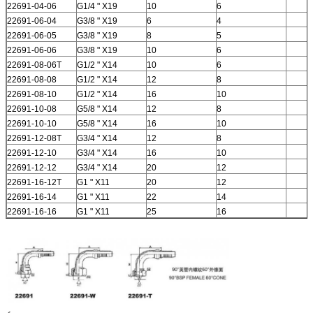
22691-04-06
G1/4 " X19
10
6
22691-06-04
G3/8 " X19
6
4
22691-06-05
G3/8 " X19
8
5
22691-06-06
G3/8 " X19
10
6
22691-08-06T
G1/2 " X14
10
6
22691-08-08
G1/2 " X14
12
8
22691-08-10
G1/2 " X14
16
10
22691-10-08
G5/8 " X14
12
8
22691-10-10
G5/8 " X14
16
10
22691-12-08T
G3/4 " X14
12
8
22691-12-10
G3/4 " X14
16
10
22691-12-12
G3/4 " X14
20
12
22691-16-12T
G1 " X11
20
12
22691-16-14
G1 " X11
22
14
22691-16-16
G1 " X11
25
16