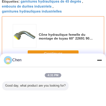
garnitures hydrauliques de 45 degrés
Étiquettes:
,
embouts de durites industriels
,
garnitures hydrauliques industrielles
Cône hydraulique femelle du
montage de tuyau 60° 22691 90°
Bsp avec le zinc d'or de Siver
Continuer
Chen
Embouts de durites hydrauliques
Plus
4:31 PM
Good day, what product are you looking for?
 norme
Garnitures
Olive hydraulique
olive de tuyaux
Embout
ulique
hydrauliques
galvanisée
d'air d'acier de
durit
métrique
industrielles de
d'embouts de
4SP 4SH 00400,
hydrauliq
circulaire
l'olive SAE 100
durites pour l'acier
olive hydraulique
3000 livr