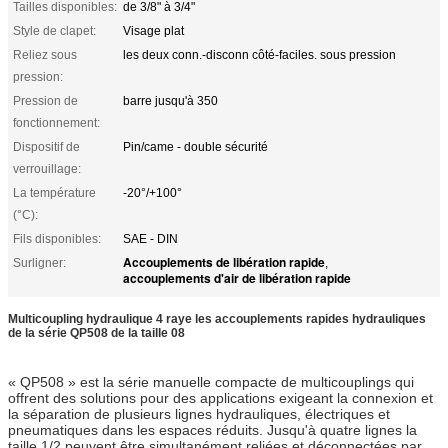
Tailles disponibles:
de 3/8" à 3/4"
Style de clapet:
Visage plat
Reliez sous
les deux conn.-disconn côté-faciles. sous pression
pression:
Pression de
barre jusqu'à 350
fonctionnement:
Dispositif de
Pin/came - double sécurité
verrouillage:
La température
-20°/+100°
(°C):
Fils disponibles:
SAE - DIN
Accouplements de libération rapide
Surligner:
,
accouplements d'air de libération rapide
Multicoupling hydraulique 4 raye les accouplements rapides hydrauliques
de la série QP508 de la taille 08
« QP508 » est la série manuelle compacte de multicouplings qui
offrent des solutions pour des applications exigeant la connexion et
la séparation de plusieurs lignes hydrauliques, électriques et
pneumatiques dans les espaces réduits. Jusqu'à quatre lignes la
taille 1/2 peuvent être simultanément reliées et déconnectées par