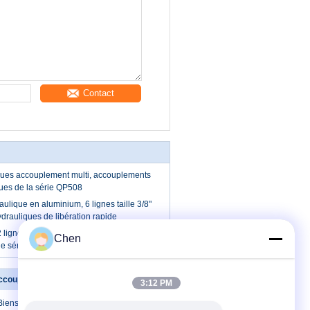
Contact
iques accouplement multi, accouplements
ues de la série QP508
ulique en aluminium, 6 lignes taille 3/8"
rauliques de libération rapide
lignes multi acier multi hydraulique de
Chen
e série du contrat QP206 de coupleur
ccouplement va-et-vient
Contactez-nous
3:12 PM
Biens plaqués par CR3
Contactez-