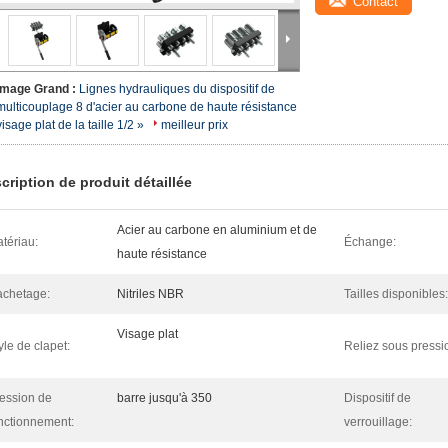
Contact
Image Grand :
Lignes hydrauliques du dispositif de
multicouplage 8 d'acier au carbone de haute résistance
visage plat de la taille 1/2 »
meilleur prix
cription de produit détaillée
Acier au carbone en aluminium et de
tériau:
Échange:
haute résistance
chetage:
Nitriles NBR
Tailles disponibles:
Visage plat
yle de clapet:
Reliez sous pressi
ession de
barre jusqu'à 350
Dispositif de
nctionnement:
verrouillage: