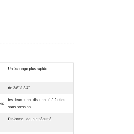
Un échange plus rapide
de 3/8" à 3/4"
les deux conn.-disconn côté-faciles.
on:
sous pression
Pin/came - double sécurité