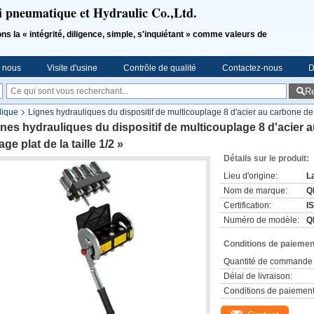
i pneumatique et Hydraulic Co.,Ltd.
a « intégrité, diligence, simple, s'inquiétant » comme valeurs de
e nous
Visite d'usine
Contrôle de qualité
Contactez-nous
D
R
lique
Lignes hydrauliques du dispositif de multicouplage 8 d'acier au carbone de h
nes hydrauliques du dispositif de multicouplage 8 d'acier 
age plat de la taille 1/2 »
Détails sur le produit:
Lieu d'origine:
L
Nom de marque:
Q
Certification:
I
Numéro de modèle:
Q
Conditions de paiement
Quantité de commande 
Délai de livraison:
Conditions de paiement