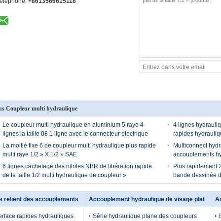
éléphone:
+8613566615118
us Coupleur multi hydraulique
Le coupleur multi hydraulique en aluminium 5 raye 4
4 lignes hydraul
lignes la taille 08 1 ligne avec le connecteur électrique
rapides hydrauliq
La moitié fixe 6 de coupleur multi hydraulique plus rapide
Multiconnect hydra
multi raye 1/2 » X 1/2 » SAE
accouplements hyd
6 lignes cachetage des nitriles NBR de libération rapide
Plus rapidement 2 
de la taille 1/2 multi hydraulique de coupleur »
bande dessinée d
s relient des accouplements
Accouplement hydraulique de visage plat
A
terface rapides hydrauliques
Série hydraulique plane des coupleurs