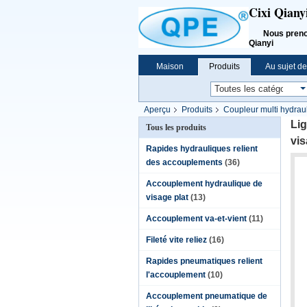
Cixi Qiany
Nous prenons l
Qianyi
Maison
Produits
Au sujet d
Aperçu
Produits
Coupleur multi hydrau
Lig
Tous les produits
vis
Rapides hydrauliques relient
des accouplements
(36)
Accouplement hydraulique de
visage plat
(13)
Accouplement va-et-vient
(11)
Fileté vite reliez
(16)
Rapides pneumatiques relient
l'accouplement
(10)
Accouplement pneumatique de