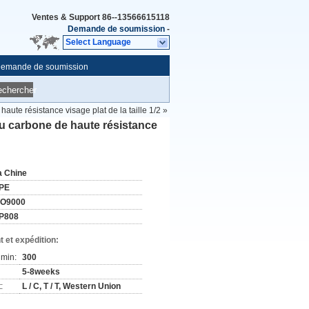
Ventes & Support
86--13566615118
Demande de soumission
-
Select Language
emande de soumission
echercher
aute résistance visage plat de la taille 1/2 »
au carbone de haute résistance
a Chine
PE
SO9000
P808
 et expédition:
min:
300
5-8weeks
:
L / C, T / T, Western Union