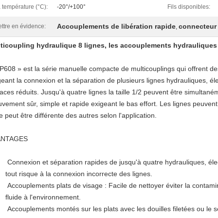
 température (°C):
-20°/+100°
Fils disponibles:
Accouplements de libération rapide
connecteur 
ttre en évidence:
,
ticoupling hydraulique 8 lignes, les accouplements hydrauliques d
P608
» est la série manuelle compacte de multicouplings qui offrent de
geant la connexion et la séparation de plusieurs lignes hydrauliques, é
aces réduits. Jusqu'à quatre lignes la taille 1/2 peuvent être simultan
vement sûr, simple et rapide exigeant le bas effort. Les lignes peuvent
e peut être différente des autres selon l'application.
ANTAGES
Connexion et séparation rapides de jusqu'à quatre hydrauliques, éle
tout risque à la connexion incorrecte des lignes.
Accouplements plats de visage : Facile de nettoyer éviter la contamin
fluide à l'environnement.
Accouplements montés sur les plats avec les douilles filetées ou le