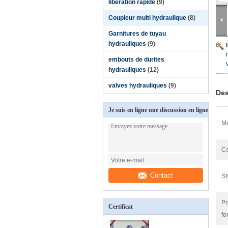
libération rapide
(9)
Coupleur multi hydraulique
(8)
Garnitures de tuyau
hydrauliques
(9)
embouts de durites
hydrauliques
(12)
valves hydrauliques
(9)
Des
Je suis en ligne une discussion en ligne
Ma
Ca
Contact
St
Pr
Certificat
fo