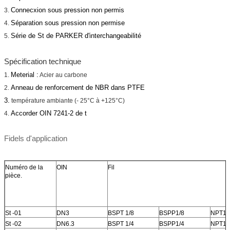
Connecxion sous pression non permis
3.
Séparation sous pression non permise
4.
Série de St de PARKER d'interchangeabilité
5.
Spécification technique
Meterial :
1.
Acier au carbone
Anneau de renforcement de NBR dans PTFE
2.
3.
température ambiante (- 25°C à +125°C)
Accorder OIN 7241-2 de t
4.
Fidels d'application
Numéro de la
OIN
Fil
pièce.
St -01
DN3
BSPT 1/8
BSPP1/8
NPT1/
St -02
DN6.3
BSPT 1/4
BSPP1/4
NPT1/