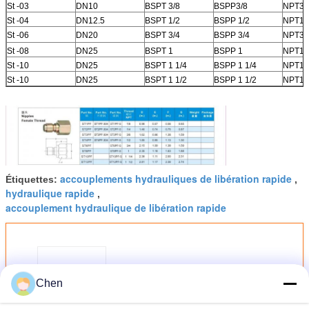
St -03
DN10
BSPT 3/8
BSPP3/8
NPT3/
St -04
DN12.5
BSPT 1/2
BSPP 1/2
NPT1/
St -06
DN20
BSPT 3/4
BSPP 3/4
NPT3/
St -08
DN25
BSPT 1
BSPP 1
NPT1
St -10
DN25
BSPT 1 1/4
BSPP 1 1/4
NPT1 /
St -10
DN25
BSPT 1 1/2
BSPP 1 1/2
NPT1 /
accouplements hydrauliques de libération rapide
Étiquettes:
,
hydraulique rapide
,
accouplement hydraulique de libération rapide
Coupleur rapide hydraulique en
Chen
acier d'écoulement élevé
jusqu'au mamelon de 5500 de