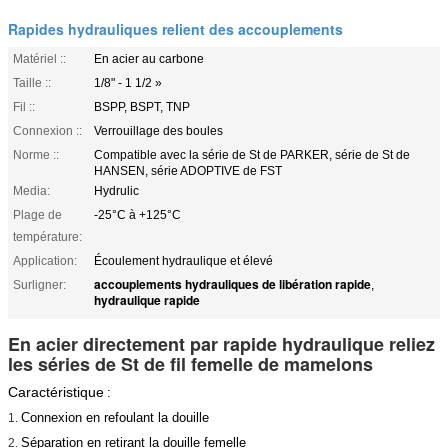
Rapides hydrauliques relient des accouplements
Matériel ::
En acier au carbone
Taille ::
1/8" - 1 1/2 »
Fil ::
BSPP, BSPT, TNP
Connexion ::
Verrouillage des boules
Norme ::
Compatible avec la série de St de PARKER, série de St de
HANSEN, série ADOPTIVE de FST
Media:
Hydrulic
Plage de
-25°C à +125°C
température:
Application:
Écoulement hydraulique et élevé
accouplements hydrauliques de libération rapide
Surligner:
,
hydraulique rapide
En acier directement par rapide hydraulique reliez
les séries de St de fil femelle de mamelons
Caractéristique
:
Connexion en refoulant la douille
1.
Séparation en retirant la douille femelle
2.