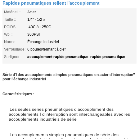
Rapides pneumatiques relient l'accouplement
Matériel ::
Acier
Taille ::
1/4" - 1/2 »
POIDS ::
-40C à +250C
Wp ::
300PSI
Norme ::
Échange industriel
Verrouillage:
6 boules/fermant à clef
accouplement rapide pneumatique
rapide pneumatique
Surligner:
,
Série d'I des accouplements simples pneumatiques en acier d'interruption”
pour l'échange industriel
Caractéristiques :
Les seules séries pneumatiques d'accouplement des
accouplements I d'interruption sont interchangeables avec les
accouplements industriels de série
Les accouplements simples pneumatiques de série des