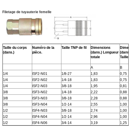
Filetage de tuyauterie femelle
Taille du corps
Numéro de la
Taille TNP de fil
Dimensions
Dimen
(dans.)
pièce.
(dans.) Longueur
(dans.
totale
Taille 
A
B
1/4
ISF2-N01
1/8-27
1,83
0,75
1/4
ISF2-N02
1/4-18
1,83
0,75
1/4
ISF2-N03
3/8-18
1,95
0,81
3/8
ISF3-N02
1/4-18
2,22
0,88
3/8
ISF3-N03
3/8-18
2,28
0,88
3/8
ISF3-N04
1/2-14
2,55
1,00
1/2
ISF4-N03
3/8-18
2,74
1,00
1/2
ISF4-N04
1/2-14
2,96
1,00
1/2
ISF4-N06
3/4-14
3,19
1,25