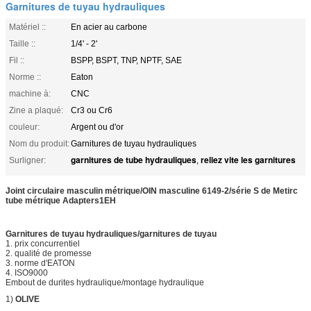
Garnitures de tuyau hydrauliques
Matériel ::
En acier au carbone
Taille ::
1/4' - 2'
Fil ::
BSPP, BSPT, TNP, NPTF, SAE
Norme ::
Eaton
machine à:
CNC
Zine a plaqué:
Cr3 ou Cr6
couleur:
Argent ou d'or
Nom du produit:
Garnitures de tuyau hydrauliques
garnitures de tube hydrauliques
reliez vite les garnitures
Surligner:
,
Joint circulaire masculin métrique/OIN masculine 6149-2/série S de Metirc
tube métrique Adapters1EH
Garnitures de tuyau hydrauliques
/
garnitures de tuyau
1.
prix concurrentiel
2. qualité de promesse
3. norme d'EATON
4. ISO9000
Embout de durites hydraulique/montage hydraulique
1)
OLIVE