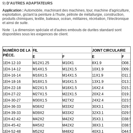
9)
D'AUTRES ADAPTATEURS
Application :
Automobile, machinant des machines, tour, machine d'agriculture,
exploitation, giclant la peinture à l'huile, pétrole de métallurgie, construction,
produits chimiques, textile, bateaux, océan, militaires, récréation, l'électronique
et ainsi de suite.
Note : La dimension spéciale et d'autres embouts de durites standard sont
disponibles sous les exigences de client.
NUMÉRO DE LA
FIL
JOINT CIRCULAIRE
PIÈCE.
E
F
E
F
1EH-12-10
M12X1.25
M10X1
8X1.9
O08.1
1EH-14-12
M14X1.5
M12X1.5
10X1.9
O09.3
1EH-16-14
M16X1.5
M14X1.5
11X1.9
O11.3X
1EH-18-16
M18X1.5
M16X1.5
13X1.9
O13.3
1EH-22-18
M22X1.5
M18X1.5
16X2.4
O15.3
1EH-27-22
M27X1.5
M22X1.5
20X2.4
O19.3
1EH-30-27
M30X1.5
M27X2
24X2.4
O23.5
1EH-36-33
M36X2
M33X2
30X3.1
O29.5
1EH-39-33
M39X2
M33X2
32X3.1
O29.5
1EH-42-42
M42X2
M42X2
35X3.1
O38.5
1EH-45-42
M45X2
M42X2
38X3.1
O38.5
1EH-52-48
M52X2
M48X2
40X3.1
O44.5