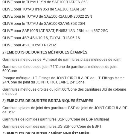
OLIVE pour le TUYAU 1SN de SAE100R1AT/EN 853
OLIVE pour TUYAU d'en 853 de SAE100R1A le 1er
OLIVE pour le TUYAU de SAE100R2AT/DIN20022 2SN
OLIVE pour le TUYAU de SAE100R2A/EN853 2SN
OLIVE pour SAE100R1AT-R2AT, EN853 1SN-2SN et en 857 2SC
OLIVE pour 4SP, 4SH/10-16, TUYAU R12/06-16
OLIVE pour 4SH, TUYAU R12/32
2)
EMBOUTS DE DURITES MÉTRIQUES ÉTAMPÉS
Garnitures métriques de Multiseal de garnitures plates métriques de joint
Garnitures métriques du joint 74°Cone de garnitures métriques du joint
60°Cone
Phoque métrique H.T. Fittings de JOINT CIRCULAIRE de L.T. Fittings Metric
24°Cone de joint du JOINT CIRCULAIRE 24°Cone
Garnitures métriques droites du joint 60°Cone des garnitures JIS de colonne
métrique
3)
EMBOUTS DE DURITES BRITANNIQUES ÉTAMPÉS
Garnitures plates de joint des garnitures BSP de joint de JOINT CIRCULAIRE
de BSP
Garnitures de joint des garnitures BSP 60°Cone de BSP Multiseal
Garnitures de joint des garnitures JIS BSP 60°Cone de BSPT
4)
EMBOUTS DE DURITES AMÉRICAINS ÉTAMPÉS