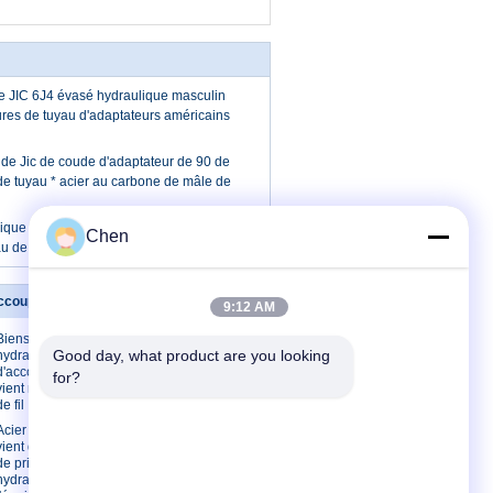
e JIC 6J4 évasé hydraulique masculin
ures de tuyau d'adaptateurs américains
de Jic de coude d'adaptateur de 90 de
de tuyau * acier au carbone de mâle de
que de 90 le goujon fileté métrique
Chen
au de degré finit OIN 6149 1CH9-OG
ccouplement va-et-vient
Contactez-nous
9:12 AM
Biens plaqués par CR3
Contactez-
Good day, what product are you looking 
hydrauliques de zinc
nous
d'accouplement va-et-
for?
Demandez
vient métrique femelle
une citation
de fil
Sitemap
Acier au carbone va-et-
vient d'accouplement
Site mobile
de prise rapide
hydraulique pour