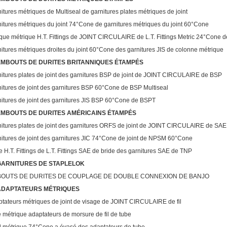
itures métriques de Multiseal de garnitures plates métriques de joint
itures métriques du joint 74°Cone de garnitures métriques du joint 60°Cone
ue métrique H.T. Fittings de JOINT CIRCULAIRE de L.T. Fittings Metric 24°Cone
itures métriques droites du joint 60°Cone des garnitures JIS de colonne métrique
EMBOUTS DE DURITES BRITANNIQUES ÉTAMPÉS
itures plates de joint des garnitures BSP de joint de JOINT CIRCULAIRE de BSP
itures de joint des garnitures BSP 60°Cone de BSP Multiseal
itures de joint des garnitures JIS BSP 60°Cone de BSPT
EMBOUTS DE DURITES AMÉRICAINS ÉTAMPÉS
itures plates de joint des garnitures ORFS de joint de JOINT CIRCULAIRE de SAE
itures de joint des garnitures JIC 74°Cone de joint de NPSM 60°Cone
e H.T. Fittings de L.T. Fittings SAE de bride des garnitures SAE de TNP
GARNITURES DE STAPLELOK
OUTS DE DURITES DE COUPLAGE DE DOUBLE CONNEXION DE BANJO
ADAPTATEURS MÉTRIQUES
tateurs métriques de joint de visage de JOINT CIRCULAIRE de fil
 métrique adaptateurs de morsure de fil de tube