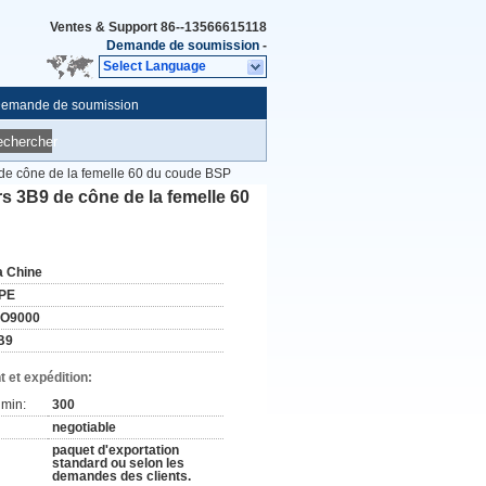
Ventes & Support
86--13566615118
Demande de soumission
-
Select Language
emande de soumission
echercher
9 de cône de la femelle 60 du coude BSP
rs 3B9 de cône de la femelle 60
a Chine
PE
SO9000
B9
 et expédition:
min:
300
negotiable
paquet d'exportation
standard ou selon les
demandes des clients.