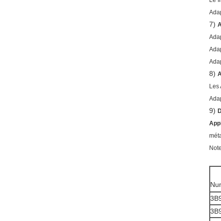
Le f
Adap
7)
Adap
Adap
Adap
8)
Les
Adap
9)
Appl
méta
Note
Num
3B
3B