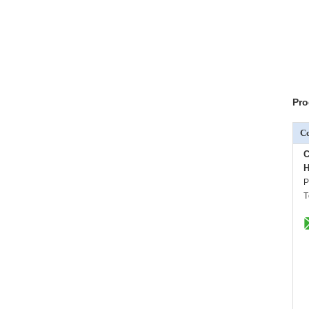
Pro
C
C
H
P
T