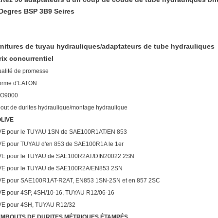
Degres BSP 3B9 Seires
nitures de tuyau hydrauliques
adaptateurs de tube hydrauliques
/
rix concurrentiel
ualité de promesse
norme d'EATON
ISO9000
ut de durites hydraulique/montage hydraulique
LIVE
VE pour le TUYAU 1SN de SAE100R1AT/EN 853
VE pour TUYAU d'en 853 de SAE100R1A le 1er
VE pour le TUYAU de SAE100R2AT/DIN20022 2SN
VE pour le TUYAU de SAE100R2A/EN853 2SN
VE pour SAE100R1AT-R2AT, EN853 1SN-2SN et en 857 2SC
VE pour 4SP, 4SH/10-16, TUYAU R12/06-16
VE pour 4SH, TUYAU R12/32
EMBOUTS DE DURITES MÉTRIQUES ÉTAMPÉS