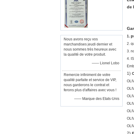
de 
Gar
p
1.
Nous avons reçu vos
2. q
marchandises jeudi dernier et
nous sommes très heureux avec
3. 
la qualité de votre produit.
4. 
—— Lionel Lobo
Embo
1)
O
Remercie infiniment de votre
qualité parfaite et service de VIP,
OLI
nous garderons le contrat et
OLI
ferons plus d'affaires avec vous !
OLI
—— Marque des Etats-Unis
OLI
OLI
OLI
OLI
2)