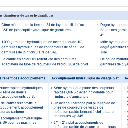
us Garnitures de tuyau hydrauliques
Cône métrique de la femelle 24 de tuyau de fil de l'acier
Degré hydrauliqu
BSP de joint captif hydraulique de garnitures
Seires des garnit
45
1JO9 garnitures hydrauliques en acier du coude JIC,
Mâle hydraulique 
garnitures hydrauliques de connecteurs de série L de
degré garnitures 
garnitures de joint circulaire de SAE
TNP
Le coude en acier DIN relient vite des garnitures,
De coude hydrauli
adaptateur de tube de réducteur de l'écrou 2C9 de pivot
garnitures de tuy
s relient des accouplements
Accouplement hydraulique de visage plat
A
terface rapides hydrauliques
Série hydraulique plane des coupleurs
l série de douille
rapides QKPS d'acier inoxydable pour
d'accouplements de St
l'industrie d'agriculture
de Parker relient vite la
Un acier au carbone plat plus rapide de
accouplement, accouplement
prise de coupleurs de visage de
acier au carbone
libération rapide fermant à clef la barre
des boules wp 345
e accouplement hydraulique
E-SF pour les machines
1/4' - 2' à plat accouplements de
libération rapide de visage, connecteurs