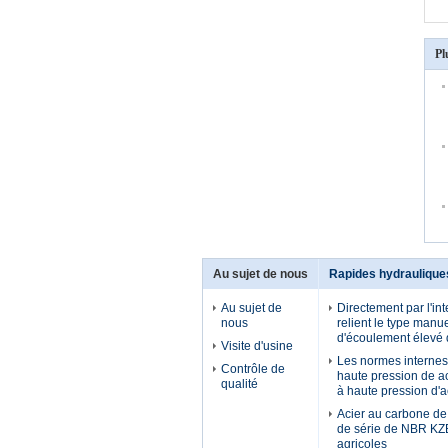
Pl
Au sujet de nous
Rapides hydraulique
Au sujet de
Directement par l'in
nous
relient le type manue
d'écoulement élevé 
Visite d'usine
Les normes internes 
Contrôle de
haute pression de 
qualité
à haute pression d'
Acier au carbone d
de série de NBR KZ
agricoles