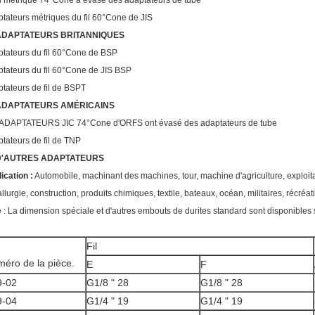
il métrique 74°Cone a évasé des adaptateurs de tube
tateurs métriques du fil 60°Cone de JIS
ADAPTATEURS BRITANNIQUES
tateurs du fil 60°Cone de BSP
tateurs du fil 60°Cone de JIS BSP
tateurs de fil de BSPT
ADAPTATEURS AMÉRICAINS
 ADAPTATEURS JIC 74°Cone d'ORFS ont évasé des adaptateurs de tube
tateurs de fil de TNP
D'AUTRES ADAPTATEURS
ication :
Automobile, machinant des machines, tour, machine d'agriculture, exploitatio
llurgie, construction, produits chimiques, textile, bateaux, océan, militaires, récréati
 : La dimension spéciale et d'autres embouts de durites standard sont disponibles 
Fil
éro de la pièce.
E
F
9-02
G1/8 " 28
G1/8 " 28
9-04
G1/4 " 19
G1/4 " 19