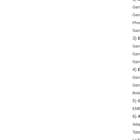
Garn
Garn
Phoq
Garn
3)
Garn
Garn
Garn
4)
Garn
Garn
Brid
5)
EMB
6)
Adap
Type