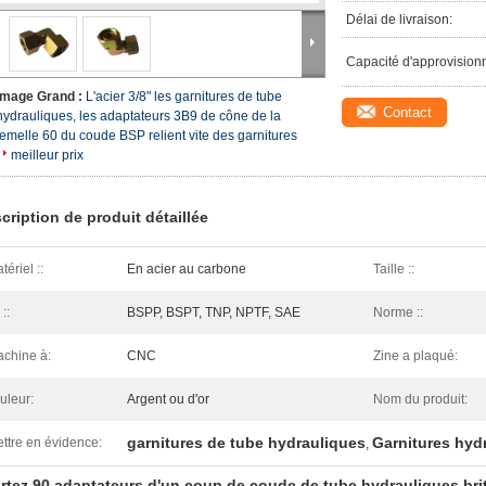
Délai de livraison:
Capacité d'approvision
Image Grand :
L'acier 3/8" les garnitures de tube
Contact
hydrauliques, les adaptateurs 3B9 de cône de la
femelle 60 du coude BSP relient vite des garnitures
meilleur prix
cription de produit détaillée
tériel ::
En acier au carbone
Taille ::
 ::
BSPP, BSPT, TNP, NPTF, SAE
Norme ::
chine à:
CNC
Zine a plaqué:
uleur:
Argent ou d'or
Nom du produit:
garnitures de tube hydrauliques
Garnitures hyd
ttre en évidence:
,
rtez 90 adaptateurs d'un coup de coude de tube hydrauliques bri