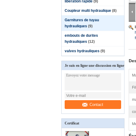
libération rapide
(9)
Coupleur multi hydraulique
(8)
Garnitures de tuyau
hydrauliques
(9)
embouts de durites
hydrauliques
(12)
valves hydrauliques
(9)
Des
Je suis en ligne une discussion en ligne
Ma
Fil
ma
Contact
co
Certificat
Me
Éca