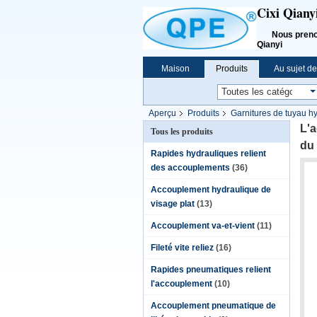
Cixi Qiany
Nous prenons l
Qianyi
Maison
Produits
Au sujet d
Aperçu
Produits
Garnitures de tuyau h
relient vite des garnitures
L'a
Tous les produits
du 
Rapides hydrauliques relient
des accouplements
(36)
Accouplement hydraulique de
visage plat
(13)
Accouplement va-et-vient
(11)
Fileté vite reliez
(16)
Rapides pneumatiques relient
l'accouplement
(10)
Accouplement pneumatique de