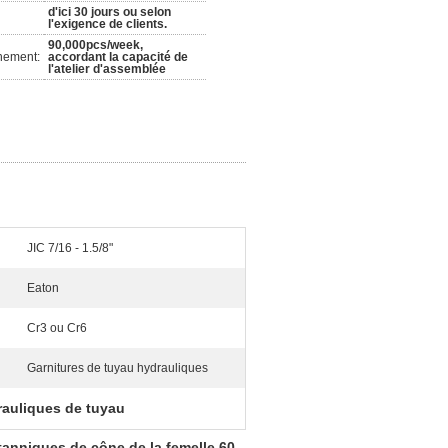
d'ici 30 jours ou selon
l'exigence de clients.
90,000pcs/week,
nement:
accordant la capacité de
l'atelier d'assemblée
JIC 7/16 - 1.5/8"
Eaton
Cr3 ou Cr6
Garnitures de tuyau hydrauliques
rauliques de tuyau
tanniques de cône de la femelle 60