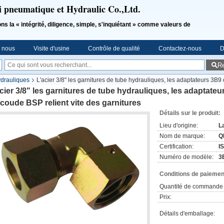
i pneumatique et Hydraulic Co.,Ltd.
a « intégrité, diligence, simple, s'inquiétant » comme valeurs de
e nous
Visite d'usine
Contrôle de qualité
Contactez-nous
D
R
ydrauliques
L'acier 3/8" les garnitures de tube hydrauliques, les adaptateurs 3B
cier 3/8" les garnitures de tube hydrauliques, les adaptateu
coude BSP relient vite des garnitures
Détails sur le produit:
Lieu d'origine:
L
Nom de marque:
Q
Certification:
I
Numéro de modèle:
3
Conditions de paiement
Quantité de commande 
Prix:
Détails d'emballage: