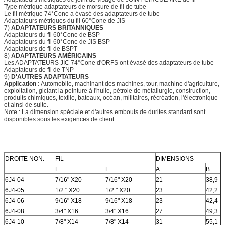
Type métrique adaptateurs de morsure de fil de tube
Le fil métrique 74°Cone a évasé des adaptateurs de tube
Adaptateurs métriques du fil 60°Cone de JIS
7)
ADAPTATEURS BRITANNIQUES
Adaptateurs du fil 60°Cone de BSP
Adaptateurs du fil 60°Cone de JIS BSP
Adaptateurs de fil de BSPT
8)
ADAPTATEURS AMÉRICAINS
Les ADAPTATEURS JIC 74°Cone d'ORFS ont évasé des adaptateurs de tube
Adaptateurs de fil de TNP
9)
D'AUTRES ADAPTATEURS
Application :
Automobile, machinant des machines, tour, machine d'agriculture,
exploitation, giclant la peinture à l'huile, pétrole de métallurgie, construction,
produits chimiques, textile, bateaux, océan, militaires, récréation, l'électronique
et ainsi de suite.
Note : La dimension spéciale et d'autres embouts de durites standard sont
disponibles sous les exigences de client.
DROITE NON.
FIL
DIMENSIONS
E
F
A
B
6J4-04
7/16" X20
7/16" X20
21
38,9
6J4-05
1/2 " X20
1/2 " X20
23
42,2
6J4-06
9/16" X18
9/16" X18
23
42,4
6J4-08
3/4" X16
3/4" X16
27
49,3
6J4-10
7/8" X14
7/8" X14
31
55,1