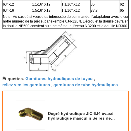
6J4-12
1.1/16" X12
1.1/16" X12
35
62
6J4-16
1.5/16" X12
1.1/16" X12
37,8
65
Note : Au cas où si vous êtes intéressée de commander l'adaptateur avec le contr
notre numéro de la pièce, par exemple 6J4-12LN. L'écrou et la douille devraie
la douille NB500 convient au tube métrique, l'écrou NB200 et la douille NB300 c
Garnitures hydrauliques de tuyau
Étiquettes:
,
reliez vite les garnitures
garnitures de tube hydrauliques
,
Degré hydraulique JIC 6J4 évasé
hydraulique masculin Seires des
garnitures de tuyau
d'adaptateurs américains 45