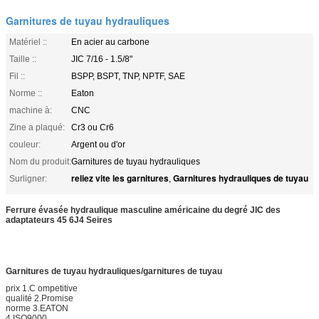
Garnitures de tuyau hydrauliques
Matériel ::
En acier au carbone
Taille ::
JIC 7/16 - 1.5/8"
Fil ::
BSPP, BSPT, TNP, NPTF, SAE
Norme ::
Eaton
machine à:
CNC
Zine a plaqué:
Cr3 ou Cr6
couleur:
Argent ou d'or
Nom du produit:
Garnitures de tuyau hydrauliques
reliez vite les garnitures
Garnitures hydrauliques de tuyau
Surligner:
,
Ferrure évasée hydraulique masculine américaine du degré JIC des
adaptateurs 45 6J4 Seires
Garnitures de tuyau hydrauliques
/
garnitures de tuyau
prix 1.C ompetitive
qualité 2.Promise
norme 3.EATON
4.ISO9000