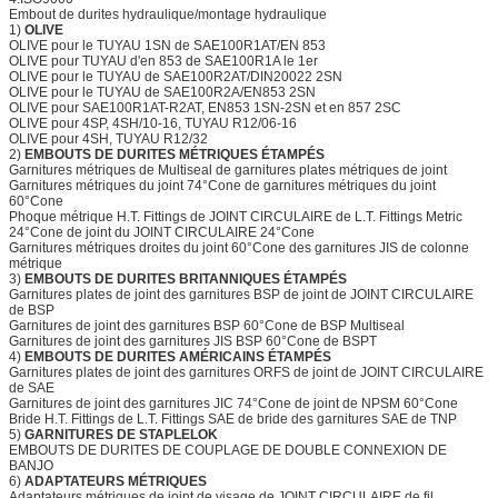
Embout de durites hydraulique/montage hydraulique
1)
OLIVE
OLIVE pour le TUYAU 1SN de SAE100R1AT/EN 853
OLIVE pour TUYAU d'en 853 de SAE100R1A le 1er
OLIVE pour le TUYAU de SAE100R2AT/DIN20022 2SN
OLIVE pour le TUYAU de SAE100R2A/EN853 2SN
OLIVE pour SAE100R1AT-R2AT, EN853 1SN-2SN et en 857 2SC
OLIVE pour 4SP, 4SH/10-16, TUYAU R12/06-16
OLIVE pour 4SH, TUYAU R12/32
2)
EMBOUTS DE DURITES MÉTRIQUES ÉTAMPÉS
Garnitures métriques de Multiseal de garnitures plates métriques de joint
Garnitures métriques du joint 74°Cone de garnitures métriques du joint
60°Cone
Phoque métrique H.T. Fittings de JOINT CIRCULAIRE de L.T. Fittings Metric
24°Cone de joint du JOINT CIRCULAIRE 24°Cone
Garnitures métriques droites du joint 60°Cone des garnitures JIS de colonne
métrique
3)
EMBOUTS DE DURITES BRITANNIQUES ÉTAMPÉS
Garnitures plates de joint des garnitures BSP de joint de JOINT CIRCULAIRE
de BSP
Garnitures de joint des garnitures BSP 60°Cone de BSP Multiseal
Garnitures de joint des garnitures JIS BSP 60°Cone de BSPT
4)
EMBOUTS DE DURITES AMÉRICAINS ÉTAMPÉS
Garnitures plates de joint des garnitures ORFS de joint de JOINT CIRCULAIRE
de SAE
Garnitures de joint des garnitures JIC 74°Cone de joint de NPSM 60°Cone
Bride H.T. Fittings de L.T. Fittings SAE de bride des garnitures SAE de TNP
5)
GARNITURES DE STAPLELOK
EMBOUTS DE DURITES DE COUPLAGE DE DOUBLE CONNEXION DE
BANJO
6)
ADAPTATEURS MÉTRIQUES
Adaptateurs métriques de joint de visage de JOINT CIRCULAIRE de fil