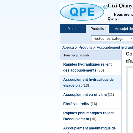
Cixi Qiany
Nous prenons l
Qianyi
Maison
Produits
Au sujet d
Aperçu
Produits
Accouplement hydrauli
Cou
Tous les produits
d'a
Rapides hydrauliques relient
des accouplements
(36)
Accouplement hydraulique de
visage plat
(13)
Accouplement va-et-vient
(11)
Fileté vite reliez
(16)
Rapides pneumatiques relient
l'accouplement
(10)
Accouplement pneumatique de