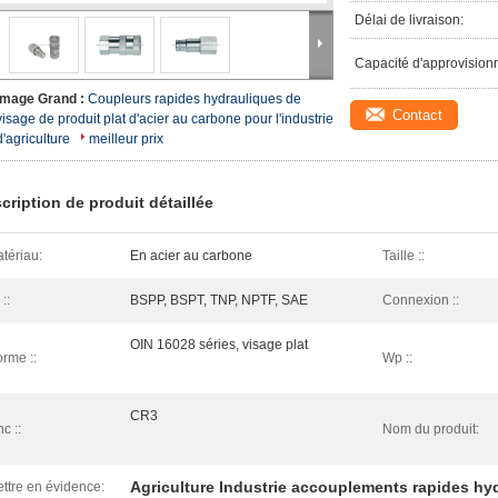
Délai de livraison:
Capacité d'approvision
Image Grand :
Coupleurs rapides hydrauliques de
Contact
visage de produit plat d'acier au carbone pour l'industrie
d'agriculture
meilleur prix
cription de produit détaillée
tériau:
En acier au carbone
Taille ::
 ::
BSPP, BSPT, TNP, NPTF, SAE
Connexion ::
OIN 16028 séries, visage plat
rme ::
Wp ::
CR3
nc ::
Nom du produit:
Agriculture Industrie accouplements rapides hy
ttre en évidence: