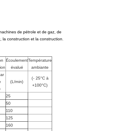
achines de pétrole et de gaz, de
t, la construction et la construction.
on
Écoulement
Température
tion
évalué
ambiante
par
(- 25°C à
e
(L/min)
+100°C)
)
25
50
110
125
160