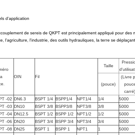
els d'application
ccouplement de sereis de QKPT est principalement appliqué pour des m
e, l'agriculture, l'industrie, des outils hydrauliques, la terre se déplaçan
Pressi
Taille
méro
d'utilisa
la
OIN
Fil
(Livre 
ce.
(pouce)
pouc
carré
PT -02
DN6.3
BSPT 1/4
BSPP1/4
NPT1/4
1/4
5000
PT -03
DN10
BSPT 3/8
BSPP3/8
NPT3/8
3/8
5000
PT -04
DN12.5
BSPT 1/2
BSPP 1/2
NPT1/2
1/2
5000
PT -06
DN20
BSPT 3/4
BSPP 3/4
NPT3/4
3/4
5000
PT -08
DN25
BSPT 1
BSPP 1
NPT1
1
5000