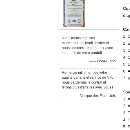
Cou
d'a
Car
1.
C
Nous avons reçu vos
marchandises jeudi dernier et
2.
S
nous sommes très heureux avec
3.
C
la qualité de votre produit.
4.
C
—— Lionel Lobo
5.
D
6.
A
Remercie infiniment de votre
qualité parfaite et service de VIP,
7.
I
nous garderons le contrat et
ferons plus d'affaires avec vous !
Spé
—— Marque des Etats-Unis
1.
A
2.
A
3.
T
4.
1
5.
P