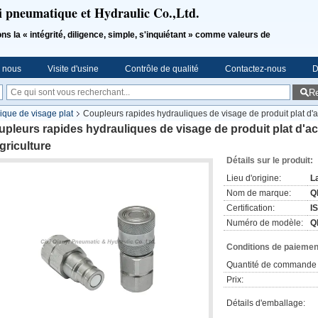
i pneumatique et Hydraulic Co.,Ltd.
a « intégrité, diligence, simple, s'inquiétant » comme valeurs de
e nous
Visite d'usine
Contrôle de qualité
Contactez-nous
D
R
que de visage plat
Coupleurs rapides hydrauliques de visage de produit plat d'ac
pleurs rapides hydrauliques de visage de produit plat d'aci
griculture
Détails sur le produit:
Lieu d'origine:
L
Nom de marque:
Q
Certification:
I
Numéro de modèle:
Q
Conditions de paiement
Quantité de commande 
Prix:
Détails d'emballage: