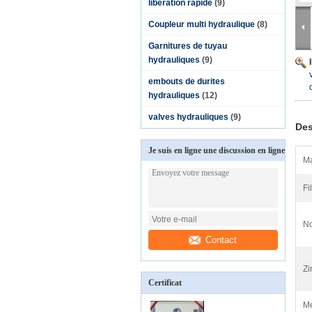
libération rapide
(9)
Coupleur multi hydraulique
(8)
Garnitures de tuyau
hydrauliques
(9)
embouts de durites
hydrauliques
(12)
valves hydrauliques
(9)
Des
Je suis en ligne une discussion en ligne
Ma
Fil
No
Contact
Zi
Certificat
Me