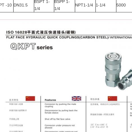
BSPT 1-
BSPP 1-
PT -10
DN31.5
NPT1-1/4
1-1/4
5000
1/4
1/4