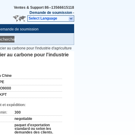
Ventes & Support
86--13566615118
Demande de soumission
-
Select Language
emande de soumission
echercher
ier au carbone pour l'industrie d'agriculture
er au carbone pour l'industrie
a Chine
PE
SO9000
KPT
 et expédition:
min:
300
negotiable
paquet d'exportation
standard ou selon les
demandes des clients.