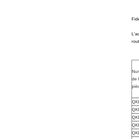
Fid
L'a
rout
Nu
de 
piè
QK
QK
QK
QK
QK