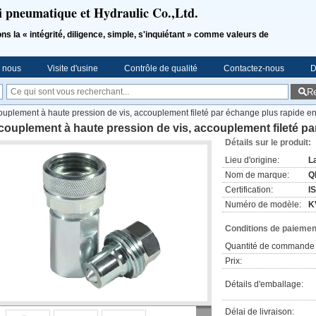
i pneumatique et Hydraulic Co.,Ltd.
a « intégrité, diligence, simple, s'inquiétant » comme valeurs de
e nous
Visite d'usine
Contrôle de qualité
Contactez-nous
D
R
uplement à haute pression de vis, accouplement fileté par échange plus rapide en
ouplement à haute pression de vis, accouplement fileté par
Détails sur le produit:
Lieu d'origine:
L
Nom de marque:
Q
Certification:
I
Numéro de modèle:
K
Conditions de paiement
Quantité de commande 
Prix:
Détails d'emballage:
Délai de livraison: