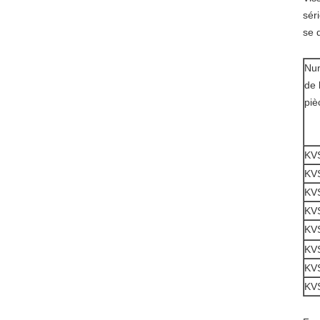
sér
se 
Nu
de 
piè
KV
KV
KV
KV
KV
KV
KV
KV