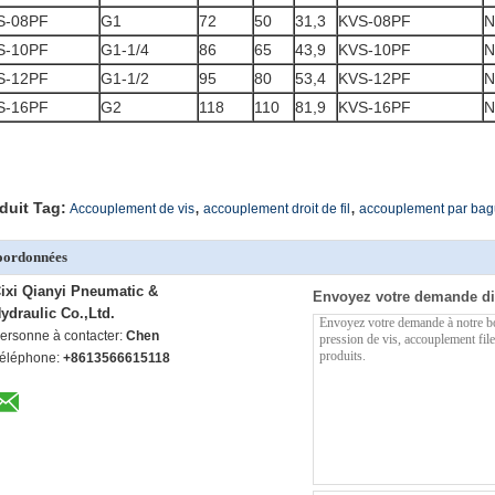
S-08PF
G1
72
50
31,3
KVS-08PF
N
S-10PF
G1-1/4
86
65
43,9
KVS-10PF
N
S-12PF
G1-1/2
95
80
53,4
KVS-12PF
N
S-16PF
G2
118
110
81,9
KVS-16PF
N
,
,
duit Tag:
Accouplement de vis
accouplement droit de fil
accouplement par bagu
oordonnées
ixi Qianyi Pneumatic &
Envoyez votre demande di
ydraulic Co.,Ltd.
ersonne à contacter:
Chen
éléphone:
+8613566615118