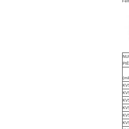
Fem
NU
PI
(mi
KV
KV
KV
KV
KV
KV