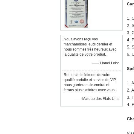
Car
1. 
2. 
3. 
Nous avons reçu vos
4. 
marchandises jeudi dernier et
5. 
nous sommes très heureux avec
6. 
la qualité de votre produit.
—— Lionel Lobo
Spé
Remercie infiniment de votre
qualité parfaite et service de VIP,
1. 
nous garderons le contrat et
2. 
ferons plus d'affaires avec vous !
3. 
—— Marque des Etats-Unis
4. 
Cha
Vis