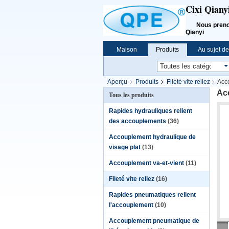
Cixi Qiany
Nous prenons l
Qianyi
Maison
Produits
Au sujet d
Aperçu
Produits
Fileté vite reliez
Acco
Acc
Tous les produits
Rapides hydrauliques relient
des accouplements
(36)
Accouplement hydraulique de
visage plat
(13)
Accouplement va-et-vient
(11)
Fileté vite reliez
(16)
Rapides pneumatiques relient
l'accouplement
(10)
Accouplement pneumatique de