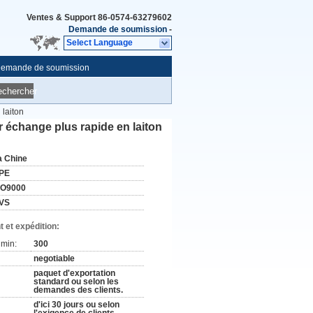
Ventes & Support
86-0574-63279602
Demande de soumission
-
Select Language
emande de soumission
echercher
 laiton
 échange plus rapide en laiton
a Chine
PE
SO9000
VS
 et expédition:
min:
300
negotiable
paquet d'exportation
standard ou selon les
demandes des clients.
d'ici 30 jours ou selon