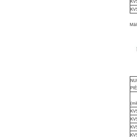
KV
KV
Mâl
NU
PI
(
(mi
KV
KV
KV
KV