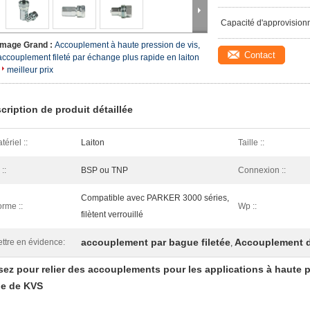
Capacité d'approvision
Image Grand :
Accouplement à haute pression de vis,
Contact
accouplement fileté par échange plus rapide en laiton
meilleur prix
cription de produit détaillée
tériel ::
Laiton
Taille ::
 ::
BSP ou TNP
Connexion ::
Compatible avec PARKER 3000 séries,
rme ::
Wp ::
filètent verrouillé
accouplement par bague filetée
Accouplement d
ttre en évidence:
,
sez pour relier des accouplements pour les applications à haute 
ie de KVS