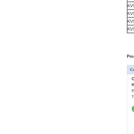
KV
KV
KV
KV
Pro
C
C
H
P
T