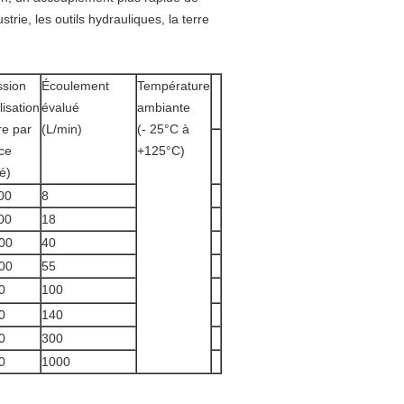
trie, les outils hydrauliques, la terre
ssion
Écoulement
Température
ilisation
évalué
ambiante
re par
(L/min)
(- 25°C à
ce
+125°C)
é)
00
8
00
18
00
40
00
55
0
100
0
140
0
300
0
1000