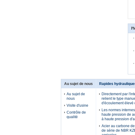
Pl
Au sujet de nous
Rapides hydraulique
Au sujet de
Directement par l'in
nous
relient le type manue
d'écoulement élevé 
Visite d'usine
Les normes internes 
Contrôle de
haute pression de 
qualité
à haute pression d'
Acier au carbone d
de série de NBR KZ