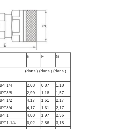
E
F
G
 (dans.) (dans.)
NPT1/4
2,68
0,87
1,18
NPT3/8
2,99
1,18
1,57
NPT1/2
4,17
1,61
2,17
NPT3/4
4,17
1,61
2,17
NPT1
4,88
1,97
2,36
NPT1-1/4
6,02
2,56
3,15