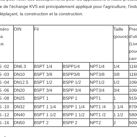
ie de l'échange KVS est principalement appliqué pour l'agriculture, l'indus
déplaçant, la construction et la construction.
méro
OIN
Fil
Taille
Pre
la
(pouce)
d'ut
ce.
(Liv
pou
carr
S -02
DN6.3
BSPT 1/4
BSPP1/4
NPT1/4
1/4
116
S -03
DN10
BSPT 3/8
BSPP3/8
NPT3/8
3/8
116
S -04
DN12.5
BSPT 1/2
BSPP 1/2
NPT1/2
1/2
106
S -06
DN20
BSPT 3/4
BSPP 3/4
NPT3/4
3/4
106
S -08
DN25
BSPT 1
BSPP 1
NPT1
1
915
S -10
DN32
BSPT 1 1/4
BSPP 1 1/4
NPT1 /4
1 1/4
870
S -12
DN40
BSPT 1 1/2
BSPP 1 1/2
NPT1 /2
1 1/2
580
S -16
DN50
BSPT 2
BSPP 2
NPT2
2
500