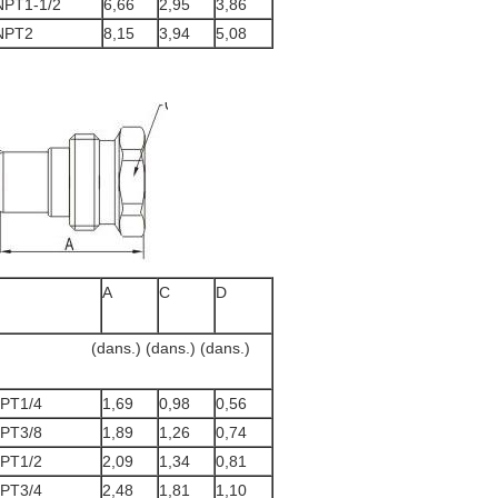
NPT1-1/2
6,66
2,95
3,86
NPT2
8,15
3,94
5,08
A
C
D
(dans.) (dans.)
PT1/4
1,69
0,98
0,56
PT3/8
1,89
1,26
0,74
PT1/2
2,09
1,34
0,81
PT3/4
2,48
1,81
1,10