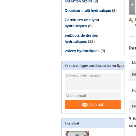
libération rapide
(9)
Coupleur multi hydraulique
(8)
Garnitures de tuyau
hydrauliques
(9)
embouts de durites
hydrauliques
(12)
Des
valves hydrauliques
(9)
Ma
Je suis en ligne une discussion en ligne
Fil
No
Contact
Me
Vis
Certificat
sér