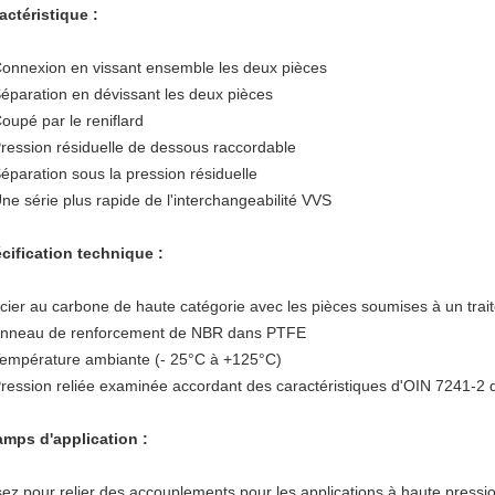
actéristique :
Connexion en vissant ensemble les deux pièces
Séparation en dévissant les deux pièces
Coupé par le reniflard
Pression résiduelle de dessous raccordable
Séparation sous la pression résiduelle
Une série plus rapide de l'interchangeabilité VVS
cification technique :
Acier au carbone de haute catégorie avec les pièces soumises à un tra
Anneau de renforcement de NBR dans PTFE
Température ambiante (- 25°C à +125°C)
Pression reliée examinée accordant des caractéristiques d'OIN 7241-2 d
mps d'application :
sez pour relier des accouplements pour les applications à haute press