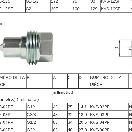
S-12SF
G1-1/2
172
75
98
KVS-12SF
S-16SF
G2
207
100
129
KVS-16SF
e :
MÉRO DE LA
Fil
A
C
D
NUMÉRO DE LA
ÈCE.
PIÈCE.
millimètre.)
(dans.) 
llimètre.) (millimètre.)
S-02PF
G1/4
43
25
14,1
KVS-02PF
N
S-03PF
G3/8
48
32
18,9
KVS-03PF
N
S-04PF
G1/2
53
34
20,5
KVS-04PF
N
S-06PF
G3/4
63
46
27,9
KVS-06PF
N