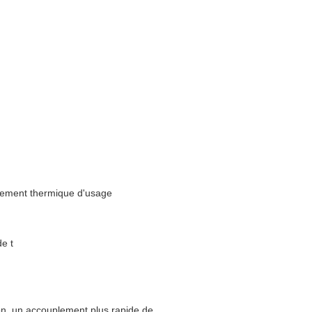
itement thermique d'usage
e t
ion, un accouplement plus rapide de