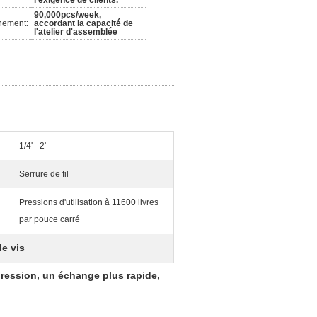
l'exigence de clients.
90,000pcs/week,
nement:
accordant la capacité de
l'atelier d'assemblée
1/4' - 2'
Serrure de fil
Pressions d'utilisation à 11600 livres
par pouce carré
e vis
pression, un échange plus rapide,