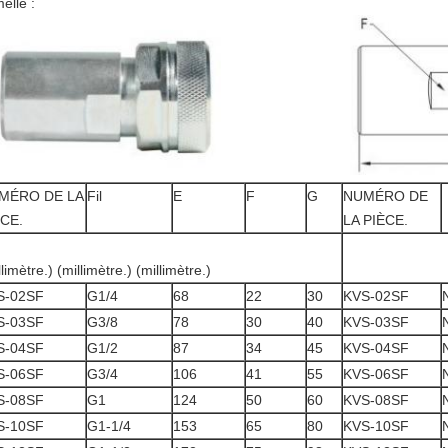
elle :
MÉRO DE LA
Fil
E
F
G
NUMÉRO DE
ÈCE.
LA PIÈCE.
(dans.)
llimètre.) (millimètre.) (millimètre.)
S-02SF
G1/4
68
22
30
KVS-02SF
S-03SF
G3/8
78
30
40
KVS-03SF
S-04SF
G1/2
87
34
45
KVS-04SF
S-06SF
G3/4
106
41
55
KVS-06SF
S-08SF
G1
124
50
60
KVS-08SF
S-10SF
G1-1/4
153
65
80
KVS-10SF