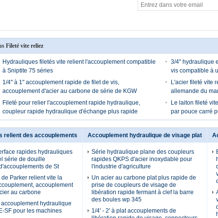
us Fileté vite reliez
Hydrauliques filetés vite relient l'accouplement compatible
3/4" hydraulique en
à Sniptite 75 séries
vis compatible à
1/4" à 1" accouplement rapide de filet de vis,
L'acier fileté vite 
accouplement d'acier au carbone de série de KGW
allemande du ma
Fileté pour relier l'accouplement rapide hydraulique,
Le laiton fileté vi
coupleur rapide hydraulique d'échange plus rapide
par pouce carré p
s relient des accouplements
Accouplement hydraulique de visage plat
A
terface rapides hydrauliques
Série hydraulique plane des coupleurs
l série de douille
rapides QKPS d'acier inoxydable pour
d'accouplements de St
l'industrie d'agriculture
de Parker relient vite la
Un acier au carbone plat plus rapide de
accouplement, accouplement
prise de coupleurs de visage de
acier au carbone
libération rapide fermant à clef la barre
des boules wp 345
e accouplement hydraulique
E-SF pour les machines
1/4' - 2' à plat accouplements de