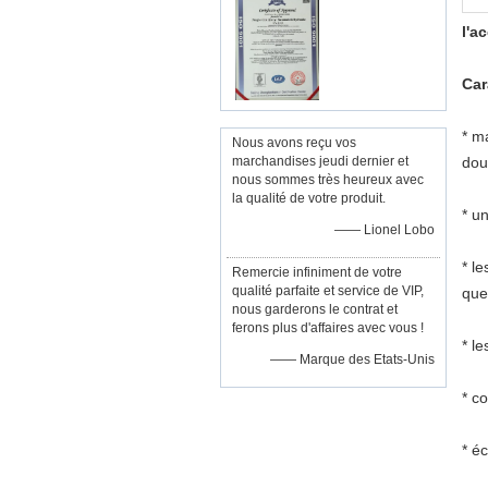
l'a
Car
* m
Nous avons reçu vos
marchandises jeudi dernier et
dou
nous sommes très heureux avec
la qualité de votre produit.
* u
—— Lionel Lobo
* l
Remercie infiniment de votre
qualité parfaite et service de VIP,
que 
nous garderons le contrat et
ferons plus d'affaires avec vous !
* le
—— Marque des Etats-Unis
* c
* é