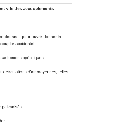
ient vite des accouplements
ée dedans ; pour ouvrir-donner la
coupler accidentel.
aux besoins spécifiques.
x circulations d'air moyennes, telles
r galvanisés.
der.