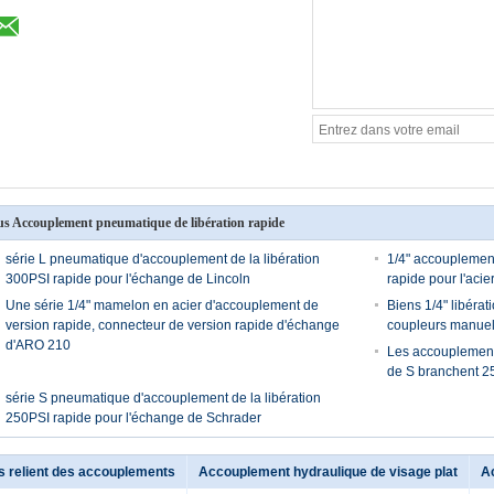
us Accouplement pneumatique de libération rapide
série L pneumatique d'accouplement de la libération
1/4" accouplement
300PSI rapide pour l'échange de Lincoln
rapide pour l'aci
Une série 1/4" mamelon en acier d'accouplement de
Biens 1/4" libéra
version rapide, connecteur de version rapide d'échange
coupleurs manue
d'ARO 210
Les accouplements
de S branchent 2
série S pneumatique d'accouplement de la libération
250PSI rapide pour l'échange de Schrader
s relient des accouplements
Accouplement hydraulique de visage plat
A