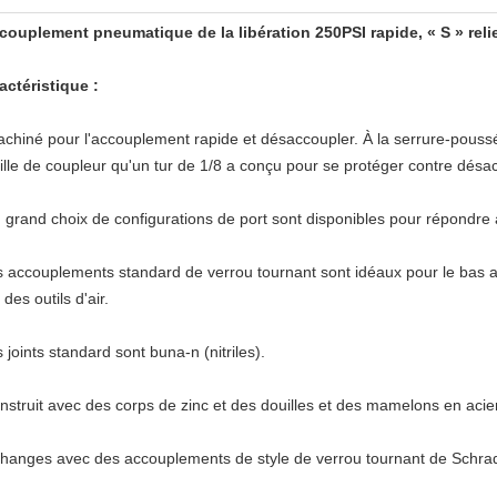
ccouplement pneumatique de la libération 250PSI rapide, « S » rel
actéristique :
achiné pour l'accouplement rapide et désaccoupler. À la serrure-pouss
ille de coupleur qu'un tur de 1/8 a conçu pour se protéger contre désac
n grand choix de configurations de port sont disponibles pour répondre 
es accouplements standard de verrou tournant sont idéaux pour le bas au
des outils d'air.
s joints standard sont buna-n (nitriles).
onstruit avec des corps de zinc et des douilles et des mamelons en acie
changes avec des accouplements de style de verrou tournant de Schra