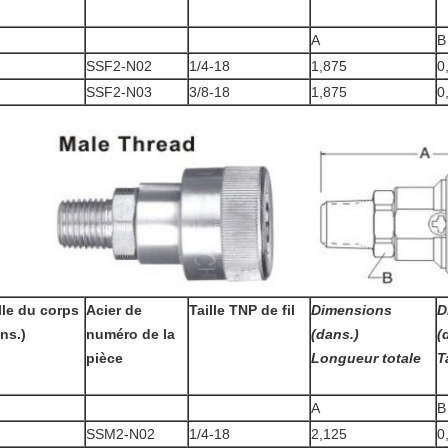
A
B
SSF2-N02
1/4-18
1,875
0
SSF2-N03
3/8-18
1,875
0
lle du corps
Acier de
Taille TNP de fil
Dimensions
D
ns.)
numéro de la
(dans.)
(
pièce
Longueur totale
T
A
B
SSM2-N02
1/4-18
2,125
0