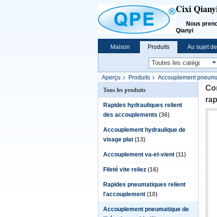
Cixi Qiany
Nous prenons l
Qianyi
Maison
Produits
Au sujet d
Aperçu
Produits
Accouplement pneumat
rapide de S
Co
Tous les produits
rap
Rapides hydrauliques relient
des accouplements
(36)
Accouplement hydraulique de
visage plat
(13)
Accouplement va-et-vient
(11)
Fileté vite reliez
(16)
Rapides pneumatiques relient
l'accouplement
(10)
Accouplement pneumatique de