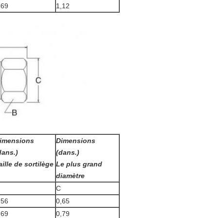
,69
1,12
imensions
Dimensions
dans.)
(dans.)
aille de sortilège
Le plus grand
diamètre
C
,56
0,65
,69
0,79