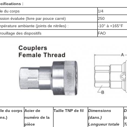
cifications :
lle du corps
1/4
ssion évaluée (livre par pouce carré)
250
pérature ambiante (joints de nitriles) :
-10° à +165°F
rouillage des dispositifs
FAO
lle du corps
Acier de
Taille TNP de fil
Dimensions
D
ns.)
numéro de la
(dans.)
(
pièce
Longueur totale
T