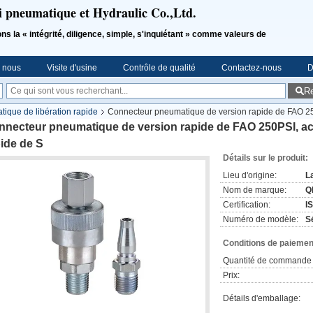
i pneumatique et Hydraulic Co.,Ltd.
a « intégrité, diligence, simple, s'inquiétant » comme valeurs de
e nous
Visite d'usine
Contrôle de qualité
Contactez-nous
D
R
ique de libération rapide
Connecteur pneumatique de version rapide de FAO 25
nnecteur pneumatique de version rapide de FAO 250PSI, a
ide de S
Détails sur le produit:
Lieu d'origine:
L
Nom de marque:
Q
Certification:
I
Numéro de modèle:
S
Conditions de paiement
Quantité de commande 
Prix:
Détails d'emballage: