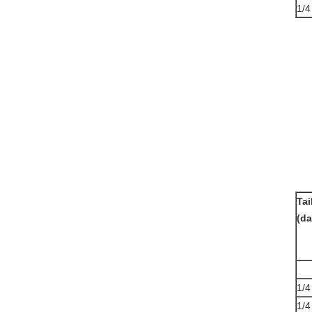
1/4
Tai
(da
1/4
1/4