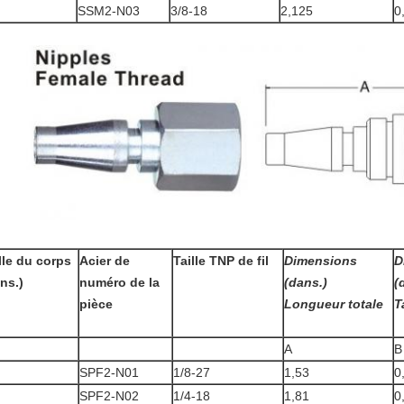
SSM2-N03
3/8-18
2,125
0
lle du corps
Acier de
Taille TNP de fil
Dimensions
D
ns.)
numéro de la
(dans.)
(
pièce
Longueur totale
T
A
B
SPF2-N01
1/8-27
1,53
0
SPF2-N02
1/4-18
1,81
0