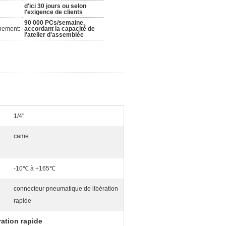
d'ici 30 jours ou selon
l'exigence de clients
90 000 PCs/semaine,
nement:
accordant la capacité de
l'atelier d'assemblée
1/4"
came
-10℃ à +165℃
connecteur pneumatique de libération
rapide
ation rapide