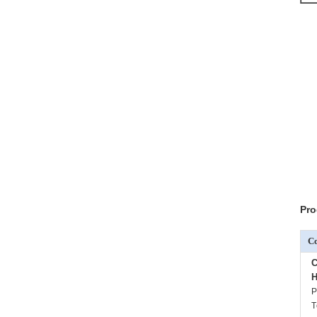
Pro
C
C
H
P
T