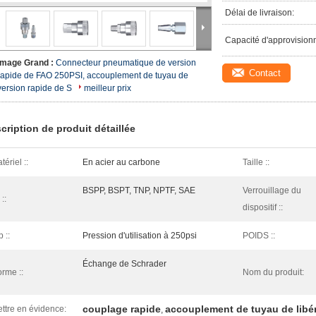
Délai de livraison:
Capacité d'approvision
Image Grand :
Connecteur pneumatique de version
Contact
rapide de FAO 250PSI, accouplement de tuyau de
version rapide de S
meilleur prix
cription de produit détaillée
tériel ::
En acier au carbone
Taille ::
BSPP, BSPT, TNP, NPTF, SAE
Verrouillage du
 ::
dispositif ::
 ::
Pression d'utilisation à 250psi
POIDS ::
Échange de Schrader
rme ::
Nom du produit:
couplage rapide
accouplement de tuyau de libér
ttre en évidence:
,