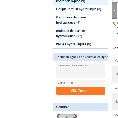
libération rapide
(9)
Coupleur multi hydraulique
(8)
Garnitures de tuyau
hydrauliques
(9)
embouts de durites
hydrauliques
(12)
valves hydrauliques
(9)
Des
Je suis en ligne une discussion en ligne
Ma
Fil
Wp
Contact
No
Certificat
Me