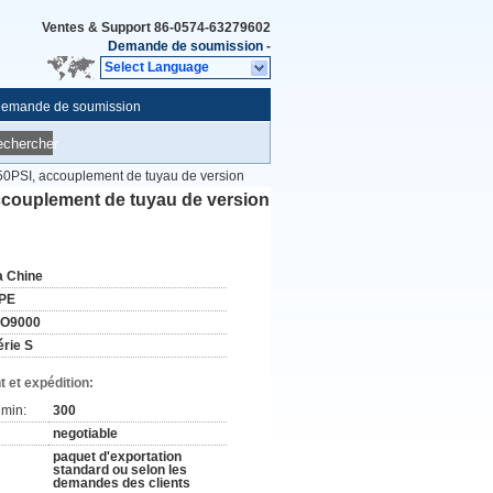
Ventes & Support
86-0574-63279602
Demande de soumission
-
Select Language
emande de soumission
echercher
0PSI, accouplement de tuyau de version
ccouplement de tuyau de version
a Chine
PE
SO9000
érie S
 et expédition:
min:
300
negotiable
paquet d'exportation
standard ou selon les
demandes des clients