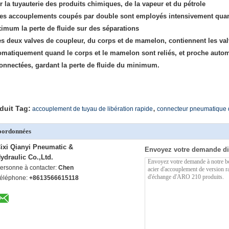
r la tuyauterie des produits chimiques, de la vapeur et du pétrole
des accouplements coupés par double sont employés intensivement quand
imum la perte de fluide sur des séparations
les deux valves de coupleur, du corps et de mamelon, contiennent les va
omatiquement quand le corps et le mamelon sont reliés, et proche aut
onnectées, gardant la perte de fluide du minimum.
,
duit Tag:
accouplement de tuyau de libération rapide
connecteur pneumatique d
oordonnées
ixi Qianyi Pneumatic &
Envoyez votre demande di
ydraulic Co.,Ltd.
ersonne à contacter:
Chen
éléphone:
+8613566615118