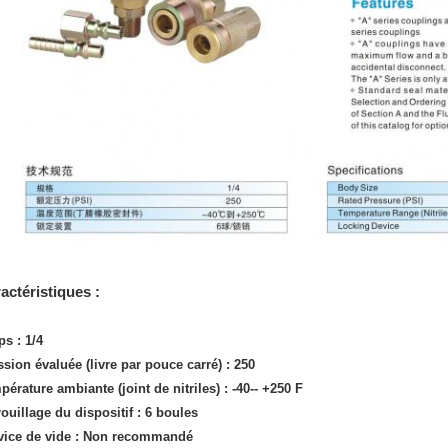
actéristiques :
ps : 1/4
ssion évaluée (livre par pouce carré) : 250
érature ambiante (joint de nitriles) : -40-- +250 F
ouillage du dispositif : 6 boules
vice de vide : Non recommandé