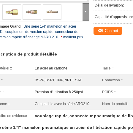
Délai de livraison:
Capacité d'approvision
Image Grand :
Une série 1/4" mamelon en acier
Contact
d'accouplement de version rapide, connecteur de
version rapide d'échange d'ARO 210
meilleur prix
cription de produit détaillée
tériel ::
En acier au carbone
Taille ::
 ::
BSPP, BSPT, TNP, NPTF, SAE
Connexion ::
 ::
Pression d'utilisation à 250psi
POIDS ::
rme ::
Compatible avec la série ARO210,
Nom du produit:
couplage rapide
connecteur pneumatique de lib
ttre en évidence:
,
 série 1/4" mamelon pneumatique en acier de libération rapide p