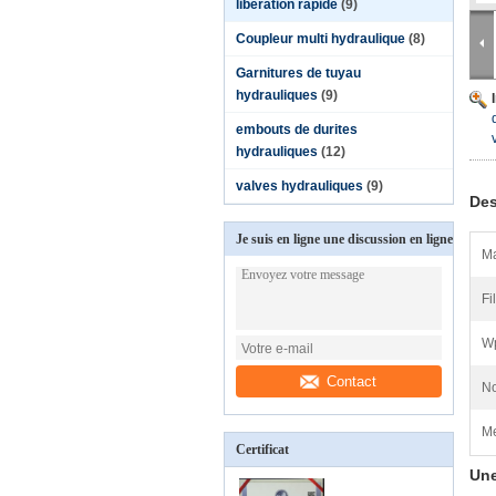
libération rapide
(9)
Coupleur multi hydraulique
(8)
Garnitures de tuyau
hydrauliques
(9)
embouts de durites
hydrauliques
(12)
valves hydrauliques
(9)
Des
Je suis en ligne une discussion en ligne
Ma
Fil
Wp
Contact
No
Me
Certificat
Une