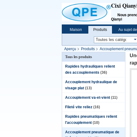
Cixi Qiany
Nous prenons l
Qianyi
Maison
Produits
Au sujet d
Aperçu
Produits
Accouplement pneumat
d'échange d'ARO 210
Une
Tous les produits
ra
Rapides hydrauliques relient
des accouplements
(36)
Accouplement hydraulique de
visage plat
(13)
Accouplement va-et-vient
(11)
Fileté vite reliez
(16)
Rapides pneumatiques relient
l'accouplement
(10)
Accouplement pneumatique de