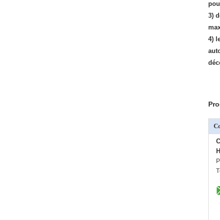
pou
3) 
max
4) 
aut
déc
Pro
C
C
H
P
T