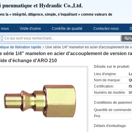
i pneumatique et Hydraulic Co.,Ltd.
a « intégrité, diligence, simple, s'inquiétant » comme valeurs de
e nous
Visite d'usine
Contrôle de qualité
Contactez-nous
D
R
ique de libération rapide
Une série 1/4" mamelon en acier d'accouplement de ve
 série 1/4" mamelon en acier d'accouplement de version r
pide d'échange d'ARO 210
Détails sur le produit:
Lieu d'origine:
L
Nom de marque:
Q
Certification:
I
Numéro de modèle:
U
Conditions de paiement
Quantité de commande 
Prix:
Détails d'emballage: