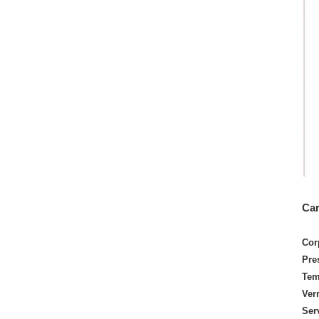
Car
Cor
Pre
Temp
Verr
Ser