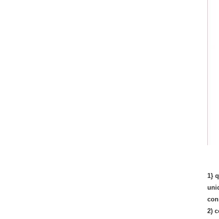
1} 
uni
con
2) 