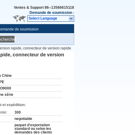
Ventes & Support
86--13566615118
Demande de soumission
-
Select Language
emande de soumission
echercher
rsion rapide, connecteur de version rapide
apide, connecteur de version
a Chine
PE
SO9000
ne série
 et expédition:
min:
300
negotiable
paquet d'exportation
standard ou selon les
demandes des clients