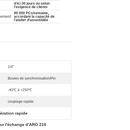
d'ici 30 jours ou selon
l'exigence de clients
90 000 PCs/semaine,
nement:
accordant la capacité de
l'atelier d'assemblée
1/4"
Boules de synchronisation/Pin
-40℃ à +250℃
couplage rapide
ération rapide
our l'échange d'ARO 210