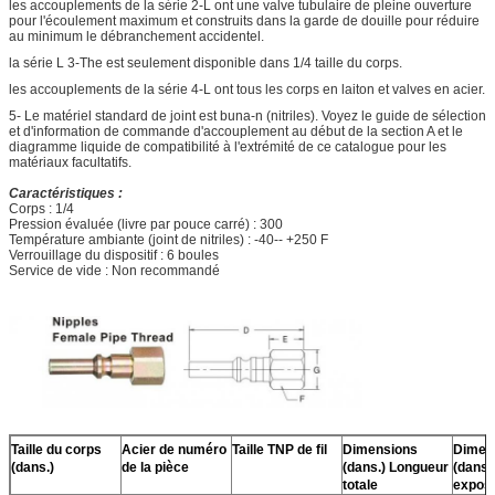
les accouplements de la série 2-L ont une valve tubulaire de pleine ouverture
pour l'écoulement maximum et construits dans la garde de douille pour réduire
au minimum le débranchement accidentel.
la série L 3-The est seulement disponible dans 1/4 taille du corps.
les accouplements de la série 4-L ont tous les corps en laiton et valves en acier.
5- Le matériel standard de joint est buna-n (nitriles). Voyez le guide de sélection
et d'information de commande d'accouplement au début de la section A et le
diagramme liquide de compatibilité à l'extrémité de ce catalogue pour les
matériaux facultatifs.
Caractéristiques :
Corps : 1/4
Pression évaluée (livre par pouce carré) : 300
Température ambiante (joint de nitriles) : -40-- +250 F
Verrouillage du dispositif : 6 boules
Service de vide : Non recommandé
Taille du corps
Acier de numéro
Taille TNP de fil
Dimensions
Dimen
(dans.)
de la pièce
(dans.) Longueur
(dans.
totale
expos