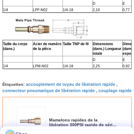
D
E
1/4
LPF-N02
1/4-18
2,10
0,77
Taille du corps
Acier de numéro
Taille TNP de fil
Dimensions
Dimen
(dans.)
de la pièce
(dans.) Longueur
(dans.
totale
expos
D
E
1/4
LPM-N02
1/4-18
2,25
0,92
accouplement de tuyau de libération rapide
Étiquettes:
,
connecteur pneumatique de libération rapide
couplage rapide
,
Mamelons rapides de la
libération 300PSI rapide de série
L pneumatique d'accouplement