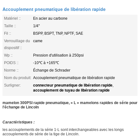
Accouplement pneumatique de libération rapide
Matériel ::
En acier au carbone
Taille ::
1/4"
Fil ::
BSPP, BSPT, TNP, NPTF, SAE
Verrouillage du
came
dispositif ::
Wp ::
Pression d'utilisation à 250psi
POIDS ::
-10℃ à +165℃
Norme ::
Échange de Schrader
Nom du produit:
Accouplement pneumatique de libération rapide
connecteur pneumatique de libération rapide
Surligner:
,
accouplement de tuyau de libération rapide
mamelon 300PSI rapide pneumatique, « L » mamelons rapides de série pour
l'échange de Lincoln
Caractéristiques :
les accouplements de la série 1-L sont interchangeables avec les longs
accouplements de série de la tige de Lincoln.