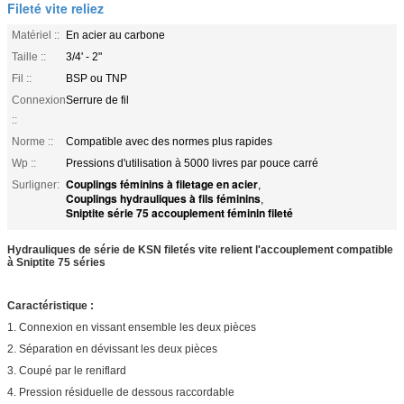
Fileté vite reliez
Matériel ::
En acier au carbone
Taille ::
3/4' - 2"
Fil ::
BSP ou TNP
Connexion
Serrure de fil
::
Norme ::
Compatible avec des normes plus rapides
Wp ::
Pressions d'utilisation à 5000 livres par pouce carré
Couplings féminins à filetage en acier
Surligner:
,
Couplings hydrauliques à fils féminins
,
Sniptite série 75 accouplement féminin fileté
Hydrauliques de série de KSN filetés vite relient l'accouplement compatible
à Sniptite 75 séries
Caractéristique :
1. Connexion en vissant ensemble les deux pièces
2. Séparation en dévissant les deux pièces
3. Coupé par le reniflard
4. Pression résiduelle de dessous raccordable