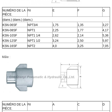
NUMÉRO DE LA
Fil
E
F
G
PIÈCE.
(dans.) (dans.) (dans.)
KSN-06SF
NPT3/4
1,75
1,35
3,27
KSN-08SF
NPT1
2,25
1,77
4,17
KSN-10SF
NPT1 1/4
2,62
2,14
5,36
KSN-12SF
NPT1 1/2
3,24
2,50
5,97
KSN-16SF
NPT2
4,0
3,25
7,05
Mâle :
NUMÉRO DE LA
Fil
A
C
D
PIÈCE.