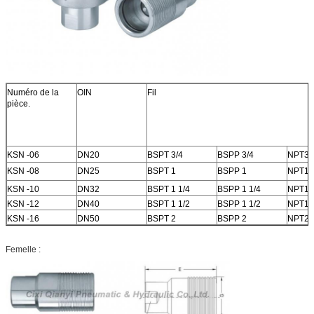
Numéro de la
OIN
Fil
pièce.
KSN -06
DN20
BSPT 3/4
BSPP 3/4
NPT3/
KSN -08
DN25
BSPT 1
BSPP 1
NPT1
KSN -10
DN32
BSPT 1 1/4
BSPP 1 1/4
NPT1 /
KSN -12
DN40
BSPT 1 1/2
BSPP 1 1/2
NPT1 /
KSN -16
DN50
BSPT 2
BSPP 2
NPT2
Femelle :