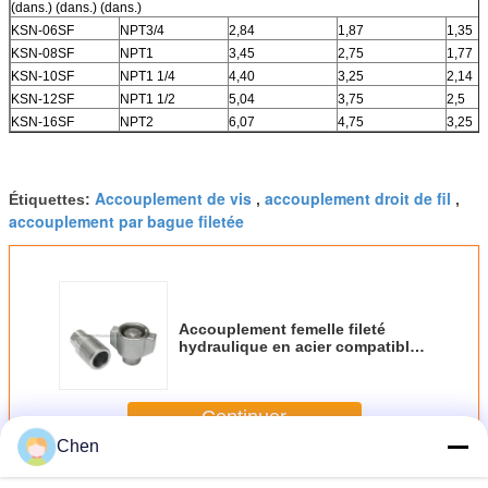
(dans.) (dans.) (dans.)
KSN-06SF
NPT3/4
2,84
1,87
1,35
KSN-08SF
NPT1
3,45
2,75
1,77
KSN-10SF
NPT1 1/4
4,40
3,25
2,14
KSN-12SF
NPT1 1/2
5,04
3,75
2,5
KSN-16SF
NPT2
6,07
4,75
3,25
Accouplement de vis
accouplement droit de fil
Étiquettes:
,
,
accouplement par bague filetée
Accouplement femelle fileté
hydraulique en acier compatible
avec Sniptite 75 séries
Continuer
Chen
Fileté vite reliez
Plus